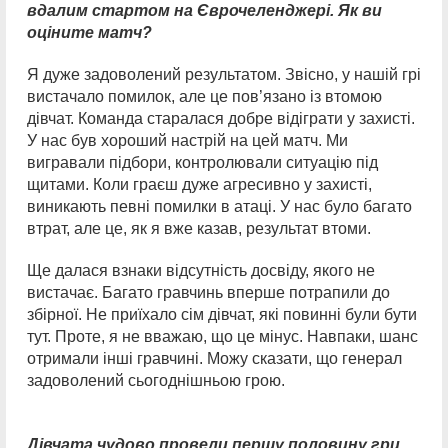
вдалим стартом на Єврочеленджері. Як ви
оціните матч?
Я дуже задоволений результатом. Звісно, у нашій грі
вистачало помилок, але це пов’язано із втомою
дівчат. Команда старалася добре відіграти у захисті.
У нас був хороший настрій на цей матч. Ми
вигравали підбори, контролювали ситуацію під
щитами. Коли граєш дуже агресивно у захисті,
виникають певні помилки в атаці. У нас було багато
втрат, але це, як я вже казав, результат втоми.
Ще далася взнаки відсутність досвіду, якого не
вистачає. Багато гравчинь вперше потрапили до
збірної. Не приїхало сім дівчат, які повинні були бути
тут. Проте, я не вважаю, що це мінус. Навпаки, шанс
отримали інші гравчині. Можу сказати, що генерал
задоволений сьогоднішньою грою.
Дівчата чудово провели першу половину гри.