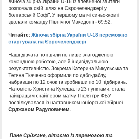
Жіноча збірна України U-18 із впевненої звитяги
розпочала свій шлях на Єврочеленджері у
болгарській Софії. У першому матчі синьо-жовті
здолали команду Північної Македонії - 69:52.
Читайте:
Жіноча збірна України U-18 переможно
стартувала на Єврочеленджері
Наші дівчата потішили не лише злагодженою
командною роботою, але й індивідуальною
результативністю. Зокрема Катерина Микульська та
Тетяна Ткаченко оформили по дабл-даблу,
набравши по 12 очок та зробивши по 10 підбирань.
Натомість Христина Кулеша, із 23 пунктами, стала
найкращим снайпером матчу. Після гри ФБУ
поспілкувалася із наставником юніорської збірної
Срджаном Радуловичем
.
Пане Срджане, вітаємо із перемогою та