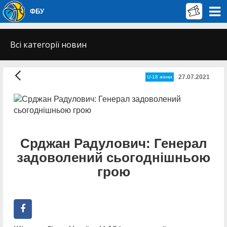
ФБУ
Всі категорії новин
27.07.2021
U-18 жінки
Срджан Радулович: Генерал
задоволений сьогоднішньою
грою