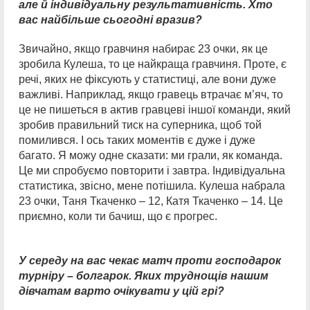
але й індивідуальну результативність. Хто
вас найбільше сьогодні вразив?
Звичайно, якщо гравчиня набирає 23 очки, як це
зробила Кулеша, то це найкраща гравчиня. Проте, є
речі, яких не фіксують у статистиці, але вони дуже
важливі. Наприклад, якщо гравець втрачає м’яч, то
це не пишеться в актив гравцеві іншої команди, який
зробив правильний тиск на суперника, щоб той
помилився. І ось таких моментів є дуже і дуже
багато. Я можу одне сказати: ми грали, як команда.
Це ми спробуємо повторити і завтра. Індивідуальна
статистика, звісно, мене потішила. Кулеша набрала
23 очки, Таня Ткаченко – 12, Катя Ткаченко – 14. Це
приємно, коли ти бачиш, що є прогрес.
У середу на вас чекає матч проти господарок
турніру – болгарок. Яких труднощів нашим
дівчатам варто очікувати у цій грі?