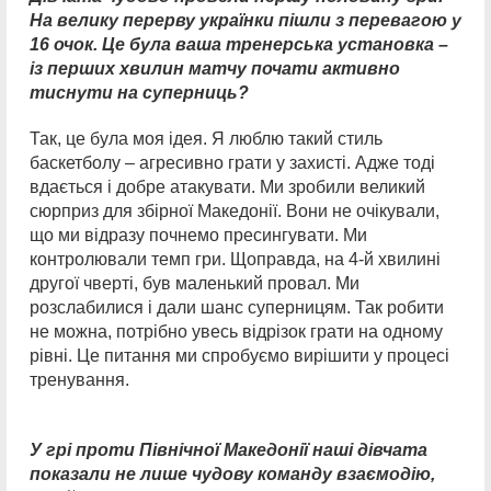
На велику перерву українки пішли з перевагою у
16 очок. Це була ваша тренерська установка –
із перших хвилин матчу почати активно
тиснути на суперниць?
Так, це була моя ідея. Я люблю такий стиль
баскетболу – агресивно грати у захисті. Адже тоді
вдається і добре атакувати. Ми зробили великий
сюрприз для збірної Македонії. Вони не очікували,
що ми відразу почнемо пресингувати. Ми
контролювали темп гри. Щоправда, на 4-й хвилині
другої чверті, був маленький провал. Ми
розслабилися і дали шанс суперницям. Так робити
не можна, потрібно увесь відрізок грати на одному
рівні. Це питання ми спробуємо вирішити у процесі
тренування.
У грі проти Північної Македонії наші дівчата
показали не лише чудову команду взаємодію,