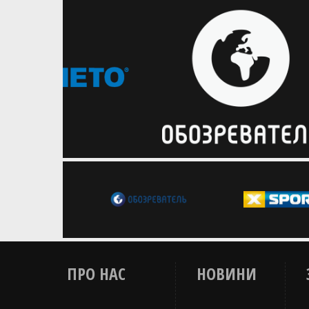
враженнями від здобуття першого
дорослого трофею
ПРО НАС
НОВИНИ