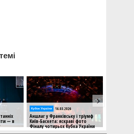
темі
16.03.2026
Кубок України
Кубок України
танніх
Аншлаг у Франківську і тріумф
Хайлайти M
йти — в
Київ-Баскета: яскраві фото
Кубка Украї
у
Фіналу чотирьох Кубка України
До вашої ув
гравця Фіна
Дивіться яскраві фото з Фіналу