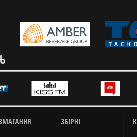
Емоції та драйв свята відчули
До вашої уваги головні 
тисячі глядачів у залі та біля
вирішальних матчів Кубк
екранів
ЗМАГАННЯ
ЗБІРНІ
К