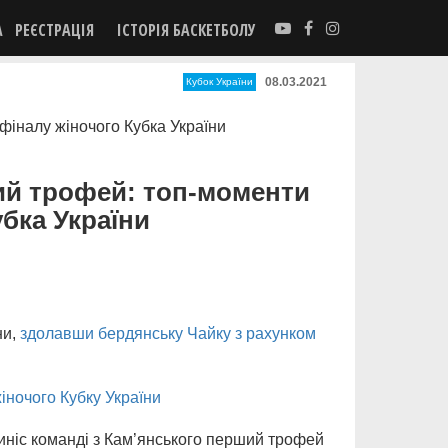
А
РЕЄСТРАЦІЯ
ІСТОРІЯ БАСКЕТБОЛУ
08.03.2021
Кубок України
ий трофей: топ-моменти
бка України
ни,
здолавши бердянську Чайку з рахунком
іночого Кубку України
иніс команді з Кам’янського перший трофей