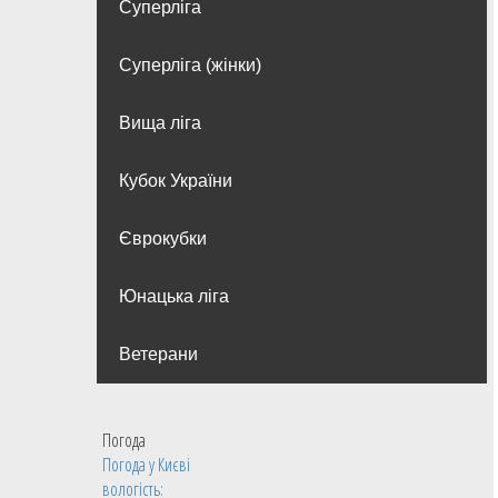
Суперліга
Суперліга (жінки)
Вища лiга
Кубок України
Єврокубки
Юнацька ліга
Ветерани
Погода
Погода у
Києві
вологість: