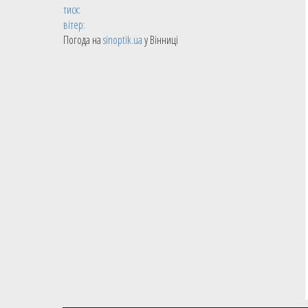
тиск:
вітер:
Погода на
sinoptik.ua
у Вінниці
24.03.2026
Кубок України
Єгор Сушкін: Ми всі щасливі, що
змогли довести – фаворит не
завжди перемагає
Захисник Київ-Баскета поділився