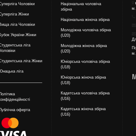
Суперліга Чоловіки
Національна чоловіча
м.
збірна
Суперліга Жінки
Національна жiноча збірна
Вища лiга Чоловіки
Молодіжна чоловіча збірна
Кубок України Жінки
(U20)
Дл
Студентська ліга
Молодіжна жіноча збірна
По
Чоловiки
(U20)
м.
Студентська ліга Жінки
Юніорська чоловіча збірна
(U18)
Юнацька ліга
М
Юніорська жіноча збірна
(U18)
Кадетська чоловіча збірна
Політика
(U16)
конфіденційності
Кадетська жіноча збірна
Публічна оферта
(U16)