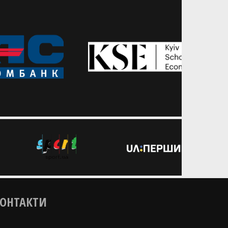
України
чотирьох Кубка України, який
моменти
пройшов в Івано-Франківську
а України
ОНТАКТИ