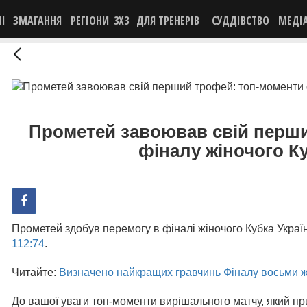
НІ
ЗМАГАННЯ
РЕГІОНИ
3X3
ДЛЯ ТРЕНЕРІВ
СУДДІВСТВО
МЕДІ
Прометей завоював свій перш
фіналу жіночого Ку
Прометей здобув перемогу в фіналі жіночого Кубка Украї
112:74
.
Читайте:
Визначено найкращих гравчинь Фіналу восьми ж
До вашої уваги топ-моменти вирішального матчу, який пр