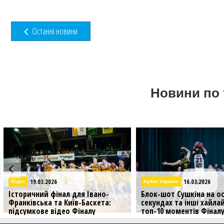
Останні новини
Новини по 
19.03.2026
16.03.2026
Відео
Кубок України
Історичний фінал для Івано-
Блок-шот Сушкіна на ос
Франківська та Київ-Баскета:
секундах та інші хайла
підсумкове відео Фіналу
топ-10 моментів Фінал
чотирьох Кубка України
чотирьох