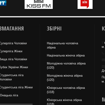
ЗМАГАННЯ
ЗБІРНІ
К
Суперліга Чоловіки
Національна чоловіча
м.
збірна
Суперліга Жінки
Національна жiноча збірна
Вища лiга Чоловіки
Молодіжна чоловіча збірна
Кубок України Жінки
(U20)
Дл
Студентська ліга
Молодіжна жіноча збірна
По
Чоловiки
(U20)
м.
Студентська ліга Жінки
Юніорська чоловіча збірна
(U18)
Юнацька ліга
М
Юніорська жіноча збірна
(U18)