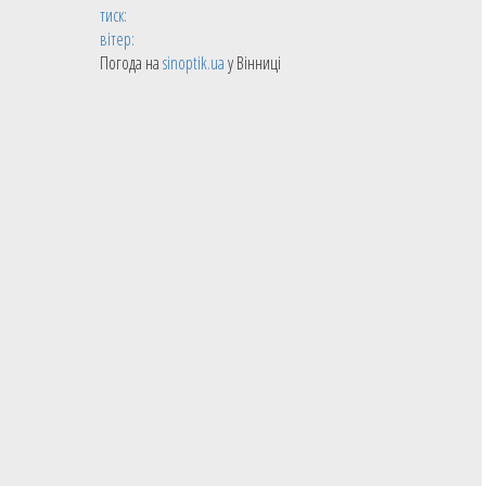
тиск:
вітер:
Погода на
sinoptik.ua
у Вінниці