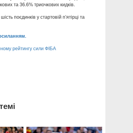
кових та 36.6% триочкових кидків.
 шість поєдинків у стартовій п'ятірці та
осиланням.
еному рейтингу сили ФІБА
темі