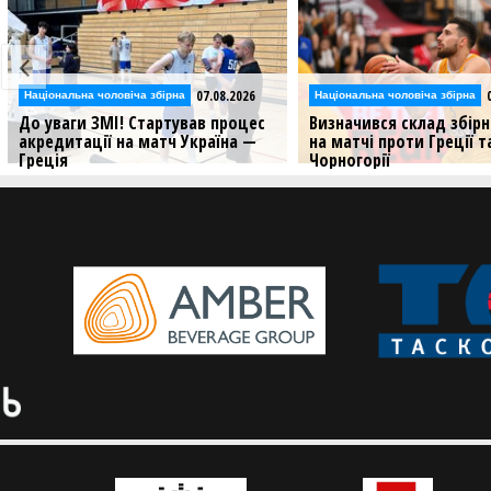
07.08.2026
Національна чоловіча збірна
Національна чоловіча збірна
До уваги ЗМІ! Стартував процес
Визначився склад збірн
акредитації на матч Україна —
на матчі проти Греції т
Греція
Чорногорії
Чоловіча збірна розпочинає свій
Національна команда ро
шлях у другому етапі відбору на
виступ у другому раунді
чемпіонат світу-2027
кваліфікації чемпіонату с