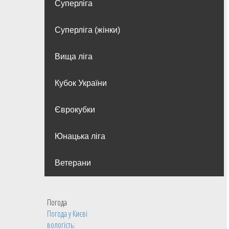
Суперліга
Суперліга (жінки)
Вища лiга
Кубок України
Єврокубки
Юнацька ліга
Ветерани
Погода
Погода у
Києві
вологість: