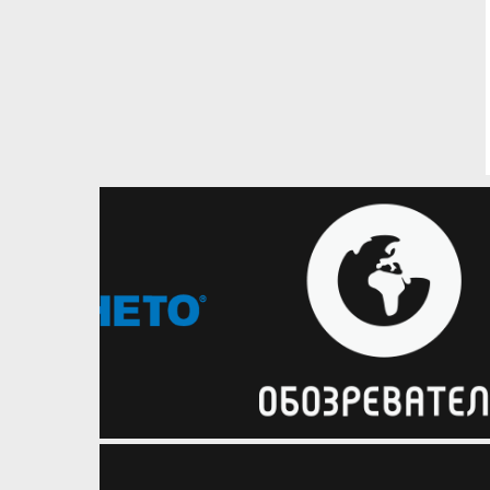
07.08.2026
Національна чоловіча збірна
Один з суперників України
оголосив розширений склад на
серпневі матчі відбору на
ЧС-2027
Збірна Чорногорії підготовку до
наступних матчів розпочне вже 10
серпня