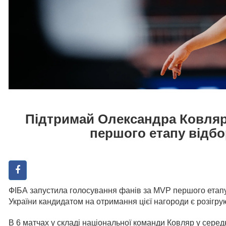
Підтримай Олександра Ковляр
першого етапу відбо
ФІБА запустила голосування фанів за MVP першого етапу к
України кандидатом на отримання цієї нагороди є розігр
В 6 матчах у складі національної команди Ковляр у середн