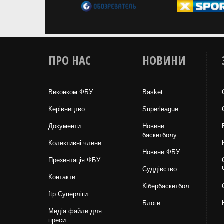
ПРО НАС
НОВИНИ
Виконком ФБУ
Basket
Керівництво
Superleague
Документи
Новини
баскетболу
Колективні члени
Новини ФБУ
Презентація ФБУ
Суддівство
Контакти
Кібербаскетбол
ftp Суперліги
Блоги
Медіа файли для
преси