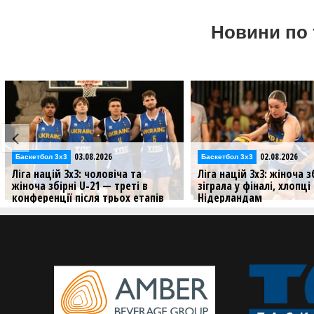
Новини по 
03.08.2026
02.08.2026
Баскетбол 3х3
Баскетбол 3х3
Ліга націй 3х3: чоловіча та
Ліга націй 3х3: жіноча з
жіноча збірні U-21 — треті в
зіграла у фіналі, хлопц
конференції після трьох етапів
Нідерландам
Збірні України провели три стопи
Результати матчів збірни
Ліги націй цього сезону
U-21 на третьому стопі у 
3х3