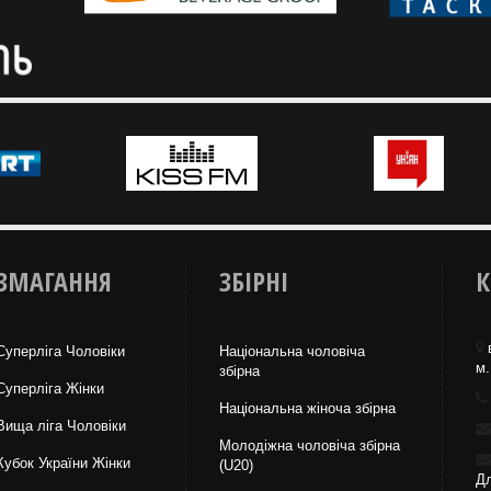
ЗМАГАННЯ
ЗБІРНІ
К
Суперліга Чоловіки
Національна чоловіча
м.
збірна
Суперліга Жінки
Національна жiноча збірна
Вища лiга Чоловіки
Молодіжна чоловіча збірна
Кубок України Жінки
(U20)
Дл