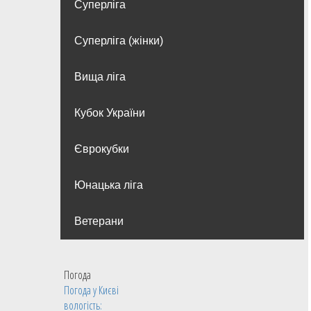
Суперліга
Суперліга (жінки)
Вища лiга
Кубок України
Єврокубки
Юнацька ліга
Ветерани
Погода
Погода у
Києві
вологість: