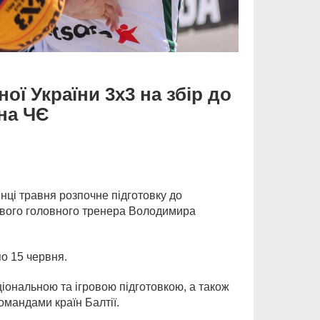
ої України 3х3 на збір до
 на ЧЄ
інці травня розпочне підготовку до
нового головного тренера Володимира
по 15 червня.
ональною та ігровою підготовкою, а також
командами країн Балтії.