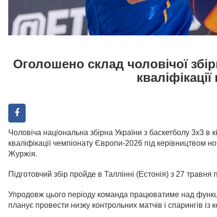
Оголошено склад чоловічої збірн
кваліфікації
Чоловіча національна збірна України з баскетболу 3х3 в к
кваліфікації чемпіонату Європи-2026 під керівництвом 
Журжія.
Підготовчий збір пройде в Таллінні (Естонія) з 27 травня 
Упродовж цього періоду команда працюватиме над функці
планує провести низку контрольних матчів і спарингів із 