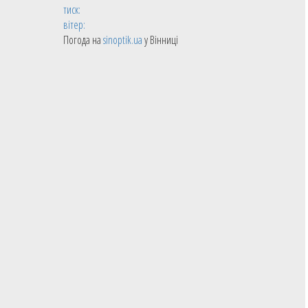
тиск:
вітер:
Погода на
sinoptik.ua
у Вінниці