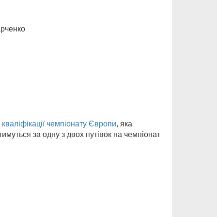
арченко
у
кваліфікації чемпіонату Європи
, яка
отимуться за одну з двох путівок на чемпіонат