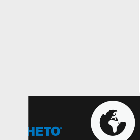
05.08.2026
Баскетбол 3х3
Наступний етап GGBET 3х3
Чемпіонату України пройде у
Хмельницькому
Розпочалась реєстрація команд на
четвертий етап чемпіонату України