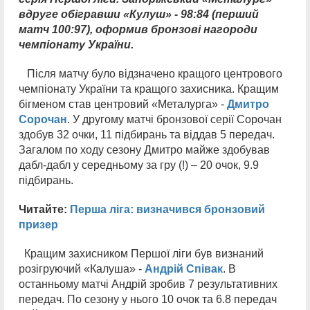
вдруге обігравши «Кулуш» - 98:84 (перший
матч 100:97), оформив бронзові нагороди
чемпіонату України.
Після матчу було відзначено кращого центрового
чемпіонату України та кращого захисника. Кращим
бігменом став центровий «Металурга» -
Дмитро
Сорочан
. У другому матчі бронзової серії Сорочан
здобув 32 очки, 11 підбирань та віддав 5 передач.
Загалом по ходу сезону Дмитро майже здобував
дабл-дабл у середньому за гру (!) – 20 очок, 9.9
підбирань.
Читайте:
Перша ліга: визначився бронзовий
призер
Кращим захисником Першої ліги був визнаний
розігруючий «Калуша» -
Андрій Співак
. В
останньому матчі Андрій зробив 7 результативних
передач. По сезону у нього 10 очок та 6.8 передач