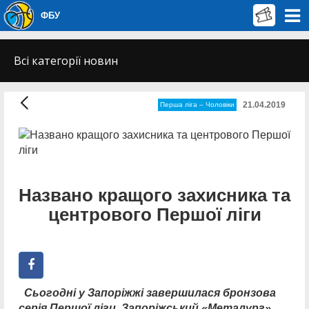
ФБУ
Всі категорії новин
21.04.2019
Перша лiга – Чоловiки
Названо кращого захисника та
центрового Першої ліги
Сьогодні у Запоріжжі завершилася бронзова
серія Першої ліги. Запоріжський «Металург»