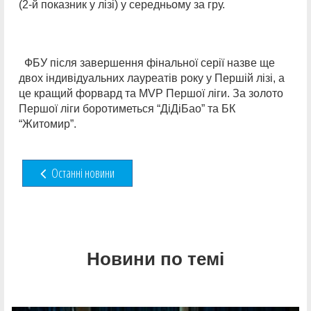
(2-й показник у лізі) у середньому за гру.
ФБУ після завершення фінальної серії назве ще
двох індивідуальних лауреатів року у Першій лізі, а
це кращий форвард та MVP Першої ліги. За золото
Першої ліги боротиметься “ДіДіБао” та БК
“Житомир”.
Останні новини
Новини по темі