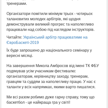
тренерами.
Організатори помітили мінімум трьох - чотирьох
талановитих молодих арбітрів, які щодня
демонстрували великий прогрес та наполегливо
працювали над собою під наглядом інструкторів.
Читайте:
Український арбітр працюватиме на
ЄвроБаскеті-2019
Їх буде запрошено до національного семінару у
вересні місяці.
На завершення Микола Амбросов від імені ТК ФБУ
подякував усім учасникам фестивалю:
організаторам, керівництву заходу, тренерам,
гравцям та суддям за наполегливу працю. У нас є
таланти у всіх напрямках, якими варто пишатися.
Ми всі разом робимо дуже гарну справу, тому що
баскетбол - це найкраща гра у світі!