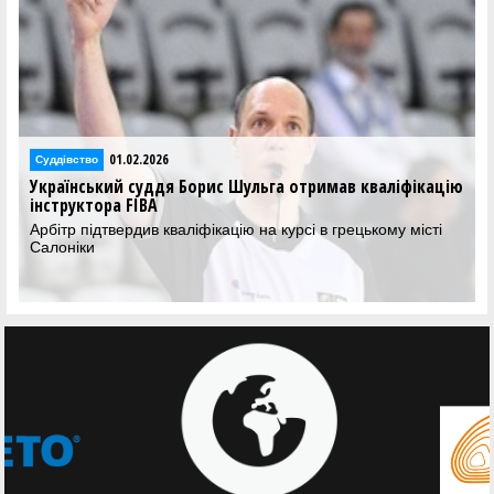
23.01.2026
Суддівство
ав кваліфікацію
Міжсезонний семінар арбітрів ліцензії А п
Хмельницькому
рецькому місті
Арбітри ліцензії А взяли участь у міжсезонному
який пройшов у Хмельницькому 22 січня.