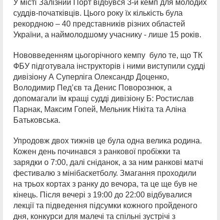
У місті Залізний Порт відбувся 3-й кемп для молодих
суддів-початківців. Цього року їх кількість була
рекордною – 40 представників різних областей
України, а наймолодшому учаснику - лише 15 років.
Нововведенням цьогорічного кемпу було те, що ТК
ФБУ підготувала інструкторів і ними виступили судді
дивізіону А Суперліга Олександр Доценко,
Володимир Пед’єв та Денис Поворознюк, а
допомагали їм кращі судді дивізіону Б: Ростислав
Парнак, Максим Гопей, Мельник Нікіта та Аліна
Батьковська.
Упродовж двох тижнів це була одна велика родина.
Кожен день починався з ранкової пробіжки та
зарядки о 7:00, далі сніданок, а за ним ранкові матчі
фестивалю з мінібаскетболу. Змагання проходили
на трьох кортах з ранку до вечора, та це ще був не
кінець. Після вечері з 19:00 до 22:00 відбувалися
лекції та підведення підсумки кожного пройденого
дня, конкурси для малечі та спільні зустрічі з