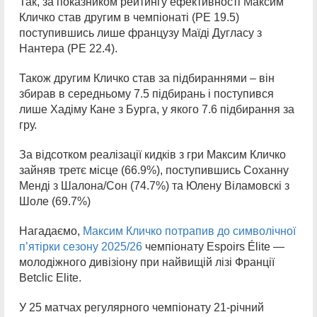
Так, за показником рейтингу ефективності Максим
Кличко став другим в чемпіонаті (РЕ 19.5)
поступившись лише французу Маїді Дугласу з
Нантера (РЕ 22.4).
Також другим Кличко став за підбираннями – він
збирав в середньому 7.5 підбирань і поступився
лише Хадіму Кане з Бурга, у якого 7.6 підбирання за
гру.
За відсотком реалізації кидків з гри Максим Кличко
зайняв третє місце (66.9%), поступившись Соханну
Менді з Шалона/Сон (74.7%) та Юлену Віламовскі з
Шоле (69.7%)
Нагадаємо,
Максим Кличко потрапив до символічної
п’ятірки сезону 2025/26
чемпіонату Espoirs Élite —
молодіжного дивізіону при найвищій лізі Франції
Betclic Elite.
У 25 матчах регулярного чемпіонату 21-річний