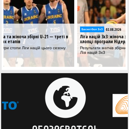
02.08.2026
Баскетбол 3х3
ті в
Ліга націй 3х3: жіноча збірна U-21 зіграла у фіналі,
хлопці програли Нідерландам
ону
Результати матчів збірних України U-21 на третьому стопі 
Лізі націй 3х3