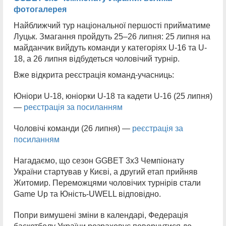
фотогалерея
Найближчий тур національної першості прийматиме
Луцьк. Змагання пройдуть 25–26 липня: 25 липня на
майданчик вийдуть команди у категоріях U-16 та U-
18, а 26 липня відбудеться чоловічий турнір.
Вже відкрита реєстрація команд-учасниць:
Юніори U-18, юніорки U-18 та кадети U-16 (25 липня)
—
реєстрація за посиланням
Чоловічі команди (26 липня) —
реєстрація за
посиланням
Нагадаємо, що сезон GGBET 3х3 Чемпіонату
України стартував у Києві, а другий етап прийняв
Житомир. Переможцями чоловічих турнірів стали
Game Up та Юність-UWELL відповідно.
Попри вимушені зміни в календарі, Федерація