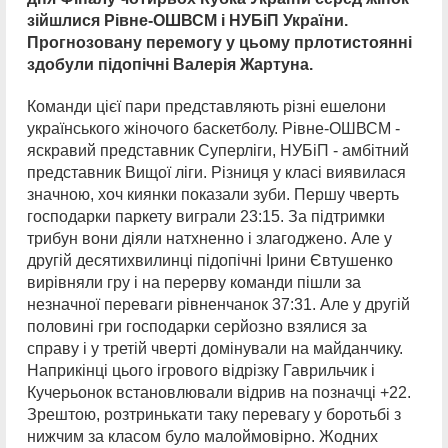
зійшлися Рівне-ОШВСМ і НУБіП України.
Прогнозовану перемогу у цьому прлотистоянні
здобули підопічні Валерія Жартуна.
Команди цієї пари представляють різні ешелони
українського жіночого баскетболу. Рівне-ОШВСМ -
яскравий представник Суперліги, НУБіП - амбітний
представник Вищої ліги. Різниця у класі виявилася
значною, хоч киянки показали зуби. Першу чверть
господарки паркету виграли 23:15. За підтримки
трибун вони діяли натхненно і злагоджено. Але у
другій десятихвилинці підопічні Ірини Євтушенко
вирівняли гру і на перерву команди пішли за
незначної переваги рівненчанок 37:31. Але у другій
половині гри господарки серйозно взялися за
справу і у третій чверті домінували на майданчику.
Наприкінці цього ігрового відрізку Гаврильчик і
Кучерьонок встановлювали відрив на позначці +22.
Зрештою, розтринькати таку перевагу у боротьбі з
нижчим за класом було малоймовірно. Жодних