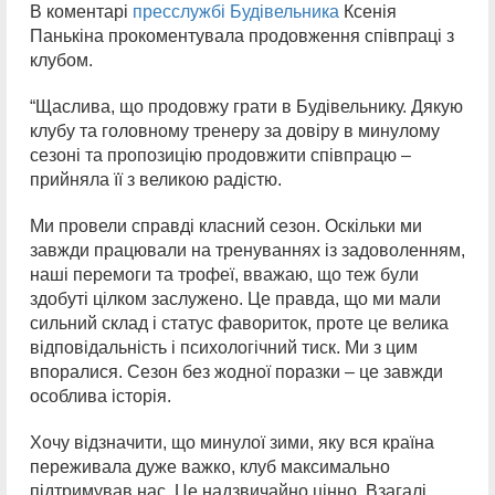
В коментарі
пресслужбі Будівельника
Ксенія
Панькіна прокоментувала продовження співпраці з
клубом.
“Щаслива, що продовжу грати в Будівельнику. Дякую
клубу та головному тренеру за довіру в минулому
сезоні та пропозицію продовжити співпрацю –
прийняла її з великою радістю.
Ми провели справді класний сезон. Оскільки ми
завжди працювали на тренуваннях із задоволенням,
наші перемоги та трофеї, вважаю, що теж були
здобуті цілком заслужено. Це правда, що ми мали
сильний склад і статус фавориток, проте це велика
відповідальність і психологічний тиск. Ми з цим
впоралися. Сезон без жодної поразки – це завжди
особлива історія.
Хочу відзначити, що минулої зими, яку вся країна
переживала дуже важко, клуб максимально
підтримував нас. Це надзвичайно цінно. Взагалі