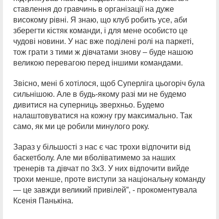
ставлення до гравчинь в організації на дуже
високому рівні. Я знаю, що клуб робить усе, аби
зберегти кістяк команди, і для мене особисто це
чудові новини. У нас вже поділені ролі на паркеті,
тож грати з тими ж дівчатами знову – буде нашою
великою перевагою перед іншими командами.
Звісно, мені б хотілося, щоб Суперліга цьогоріч була
сильнішою. Але в будь-якому разі ми не будемо
дивитися на суперниць зверхньо. Будемо
налаштовуватися на кожну гру максимально. Так
само, як ми це робили минулого року.
Зараз у більшості з нас є час трохи відпочити від
баскетболу. Але ми вболіватимемо за наших
тренерів та дівчат по 3х3. У них відпочити вийде
трохи менше, проте виступи за національну команду
— це завжди великий привілей”, - прокоментувала
Ксенія Панькіна.