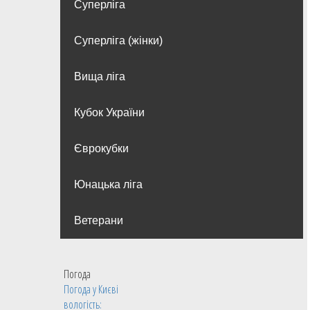
Суперліга
Суперліга (жінки)
Вища лiга
Кубок України
Єврокубки
Юнацька ліга
Ветерани
Погода
Погода у
Києві
вологість: