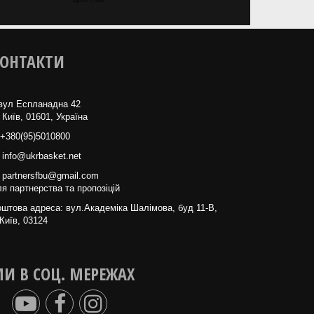
ОНТАКТИ
вул Еспланадна 42
 Київ, 01601, Україна
+380(95)5010800
info@ukrbasket.net
partnersfbu@gmail.com
я партнерства та пропозіцій
штова адреса: вул.Академіка Шалімова, буд 11-В,
Київ, 03124
И В СОЦ. МЕРЕЖАХ