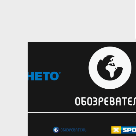
06.08.2026
Національна чоловіча збірна
Визначився склад збірної України
на матчі проти Греції та
Чорногорії
Національна команда розпочне
виступ у другому раунді
кваліфікації чемпіонату світу