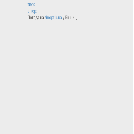
тиск:
вітер:
Погода на
sinoptik.ua
у Вінниці