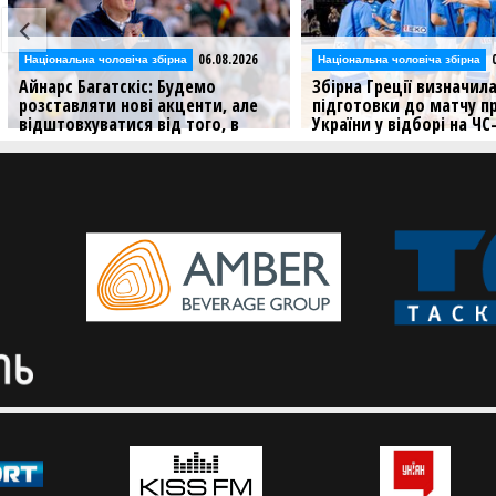
06.08.2026
Національна чоловіча збірна
Національна чоловіча збірна
Айнарс Багатскіс: Будемо
Збірна Греції визначил
розставляти нові акценти, але
підготовки до матчу п
відштовхуватися від того, в
України у відборі на ЧС
який баскетбол грали раніше
Суперник України у відбо
ЧС-2027 зіграє два контр
Головний тренер збірної України —
матчі перед поєдинком у
про склад на майбутні матчі проти
Греції та Чорногорії