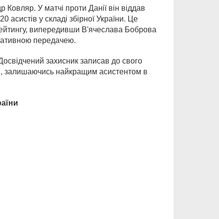
 Ковляр. У матчі проти Данії він віддав
0 асистів у складі збірної України. Це
 рейтингу, випередивши В'ячеслава Боброва
льтативною передачею.
Досвідчений захисник записав до свого
ти, залишаючись найкращим асистентом в
раїни