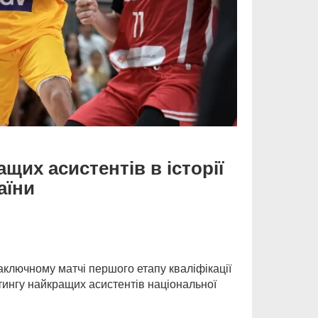
щих асистентів в історії
аїни
заключному матчі першого етапу кваліфікації
тингу найкращих асистентів національної