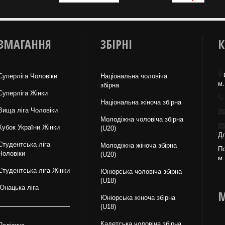
ЗМАГАННЯ
ЗБІРНІ
К
Суперліга Чоловіки
Національна чоловіча
м.
збірна
Суперліга Жінки
Національна жiноча збірна
Вища лiга Чоловіки
Молодіжна чоловіча збірна
Кубок України Жінки
(U20)
Дл
Студентська ліга
Молодіжна жіноча збірна
По
Чоловiки
(U20)
м.
Студентська ліга Жінки
Юніорська чоловіча збірна
(U18)
Юнацька ліга
М
Юніорська жіноча збірна
(U18)
Кадетська чоловіча збірна