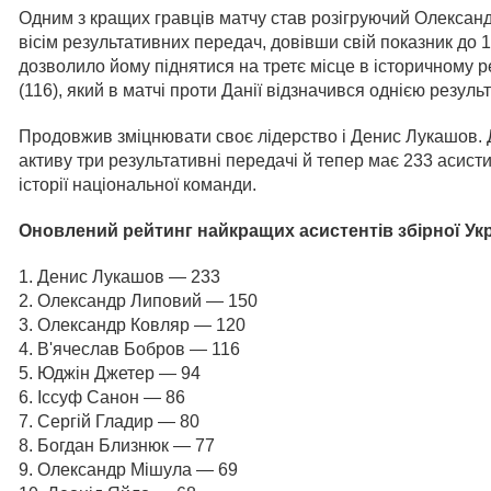
Одним з кращих гравців матчу став розігруючий Олександр
вісім результативних передач, довівши свій показник до 12
дозволило йому піднятися на третє місце в історичному
(116), який в матчі проти Данії відзначився однією резу
Продовжив зміцнювати своє лідерство і Денис Лукашов. 
активу три результативні передачі й тепер має 233 асис
історії національної команди.
Оновлений рейтинг найкращих асистентів збірної Ук
1. Денис Лукашов — 233
2. Олександр Липовий — 150
3. Олександр Ковляр — 120
4. В'ячеслав Бобров — 116
5. Юджін Джетер — 94
6. Іссуф Санон — 86
7. Сергій Гладир — 80
8. Богдан Близнюк — 77
9. Олександр Мішула — 69