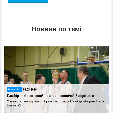
Новини по темі
01.05.2026
Вища лiга
Самбір — бронзовий призер чоловічої Вищої ліги
У вирішальному матчі бронзової серії Самбір обіграв Ніко-
Баскет-2