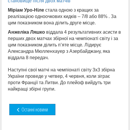
становище після двох матчів
Міріам Уро-Ніле
стала одною з кращих за
реалізацією одноочкових кидків – 7/8 або 88% . За
цим показником вона ділить друге місце.
Анжеліка Ляшко
віддала 4 результативних асисти в
перших двох матчах збірної на чемпіонаті світу і за
цим показником ділить п’яте місце. Лідирує
Александра Мюлленхауер з Азербайджану, яка
віддала 8 передач.
Наступні свої матчі на чемпіонаті світу 3х3 збірна
України проведе у четвер, 4 червня, коли зіграє
проти Франції та Литви. До плейоф вийдуть три
найкращі збірні групи.
Останні новини