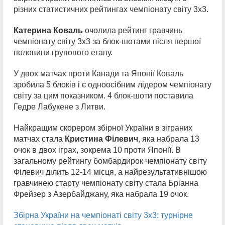
різних статистичних рейтингах чемпіонату світу 3х3.
Катерина Коваль
очолила рейтинг гравчинь
чемпіонату світу 3х3 за блок-шотами після першої
половини групового етапу.
У двох матчах проти Канади та Японії Коваль
зробила 5 блоків і є одноосібним лідером чемпіонату
світу за цим показником. 4 блок-шоти поставила
Гедре Лабукене з Литви.
Найкращим скорером збірної України в зіграних
матчах стала
Кристина Філевич
, яка набрала 13
очок в двох іграх, зокрема 10 проти Японії. В
загальному рейтингу бомбардирок чемпіонату світу
Філевич ділить 12-14 місця, а найрезультативнішою
гравчинею старту чемпіонату світу стала Бріанна
Фрейзер з Азербайджану, яка набрала 19 очок.
Збірна України на чемпіонаті світу 3х3: турнірне