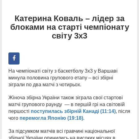
Катерина Коваль – лідер за
блоками на старті чемпіонату
світу 3х3
На чемпіонаті світу з баскетболу 3х3 у Варшаві
минула половина групового етапу – всі збірні
зіграли по два матчі з чотирьох.
Жіноча збірна України також зіграла свої стартові
матчі групового раунду — в першій грі на світовій
першості
поступилась збірній Канаді (11:14)
, після
чого
перемогла Японію (19:18).
За підсумком матчів всі гравчині національної
збірної України опинились на високих місцях в