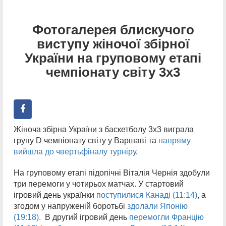
Фотогалерея блискучого
виступу жіночої збірної
України на груповому етапі
чемпіонату світу 3х3
Жіноча збірна України з баскетболу 3х3 виграла
групу D чемпіонату світу у Варшаві та
напряму
вийшла до чвертьфіналу турніру
.
На груповому етапі підопічні Віталія Чернія здобули
три перемоги у чотирьох матчах. У стартовий
ігровий день українки
поступилися Канаді (11:14)
, а
згодом у напруженій боротьбі
здолали Японію
(19:18).
В другий ігровий день
перемогли Францію