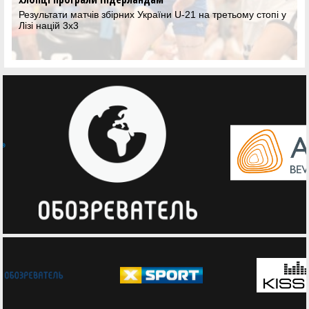
Молодіжні збірні України продовжують свої виступи у сезоні
3х3