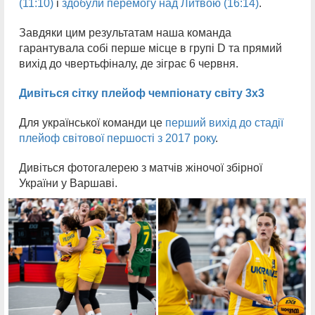
(11:10)
і
здобули перемогу над Литвою (16:14)
.
Завдяки цим результатам наша команда
гарантувала собі перше місце в групі D та прямий
вихід до чвертьфіналу, де зіграє 6 червня.
Дивіться сітку плейоф чемпіонату світу 3х3
Для української команди це
перший вихід до стадії
плейоф світової першості з 2017 року
.
Дивіться фотогалерею з матчів жіночої збірної
України у Варшаві.