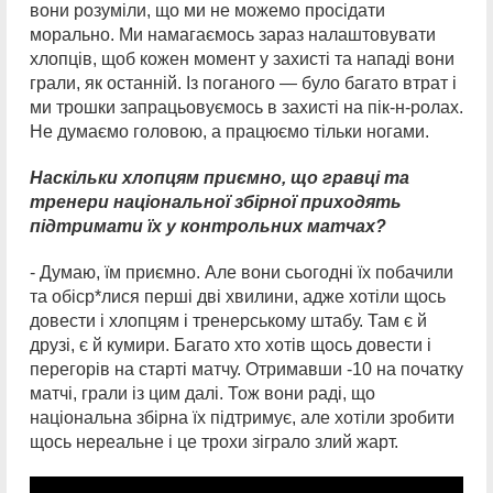
вони розуміли, що ми не можемо просідати
морально. Ми намагаємось зараз налаштовувати
хлопців, щоб кожен момент у захисті та нападі вони
грали, як останній. Із поганого — було багато втрат і
ми трошки запрацьовуємось в захисті на пік-н-ролах.
Не думаємо головою, а працюємо тільки ногами.
Наскільки хлопцям приємно, що гравці та
тренери національної збірної приходять
підтримати їх у контрольних матчах?
- Думаю, їм приємно. Але вони сьогодні їх побачили
та обіср*лися перші дві хвилини, адже хотіли щось
довести і хлопцям і тренерському штабу. Там є й
друзі, є й кумири. Багато хто хотів щось довести і
перегорів на старті матчу. Отримавши -10 на початку
матчі, грали із цим далі. Тож вони раді, що
національна збірна їх підтримує, але хотіли зробити
щось нереальне і це трохи зіграло злий жарт.