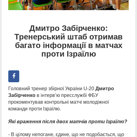
Дмитро Забірченко:
Тренерський штаб отримав
багато інформації в матчах
проти Ізраїлю
Головний тренер збірної України U-20
Дмитро
Забірченко
в інтервʼю пресслужбі ФБУ
прокоментував контрольні матчі молодіжної
команди проти Ізраїлю.
Які враження після двох матчів проти Ізраїлю?
- В цілому непогане, єдине, що не подобається, що