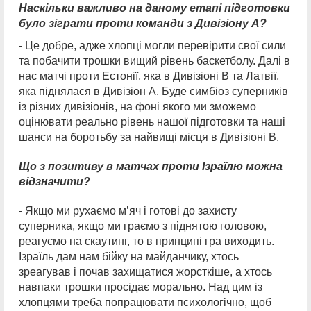
Наскільки важливо на даному етапі підготовки
було зіграти проти команди з Дивізіону А?
- Це добре, адже хлопці могли перевірити свої сили
та побачити трошки вищий рівень баскетболу. Далі в
нас матчі проти Естонії, яка в Дивізіоні В та Латвії,
яка піднялася в Дивізіон А. Буде симбіоз суперників
із різних дивізіонів, на фоні якого ми зможемо
оцінювати реально рівень нашої підготовки та наші
шанси на боротьбу за найвищі місця в Дивізіоні В.
Що з позитиву в матчах проти Ізраїлю можна
відзначити?
- Якщо ми рухаємо м’яч і готові до захисту
суперника, якщо ми граємо з піднятою головою,
реагуємо на скаутинг, то в принципі гра виходить.
Ізраїль дам нам бійку на майданчику, хтось
зреагував і почав захищатися жорсткіше, а хтось
навпаки трошки просідає морально. Над цим із
хлопцями треба попрацювати психологічно, щоб