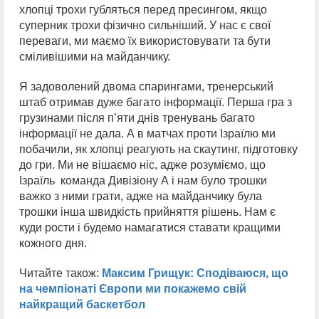
хлопці трохи губляться перед пресингом, якщо
суперник трохи фізично сильніший. У нас є свої
переваги, ми маємо їх використовувати та бути
сміливішими на майданчику.
Я задоволений двома спарингами, тренерський
штаб отримав дуже багато інформації. Перша гра з
грузинами після пʼяти днів тренувань багато
інформації не дала. А в матчах проти Ізраїлю ми
побачили, як хлопці реагують на скаутинг, підготовку
до гри. Ми не вішаємо ніс, адже розуміємо, що
Ізраїль команда Дивізіону А і нам було трошки
важко з ними грати, адже на майданчику була
трошки інша швидкість прийняття рішень. Нам є
куди рости і будемо намагатися ставати кращими
кожного дня.
Читайте також:
Максим Грищук: Сподіваюся, що
на чемпіонаті Європи ми покажемо свій
найкращий баскетбол