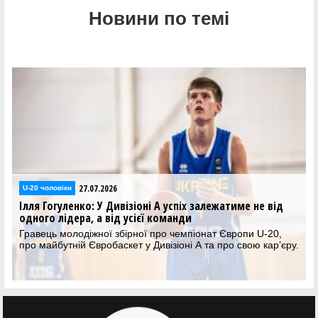
Новини по темі
27.07.2026
U-20 чоловіки
Ілля Гогуленко: У Дивізіоні А успіх залежатиме не від
одного лідера, а від усієї команди
Гравець молодіжної збірної про чемпіонат Європи U-20,
про майбутній Євробаскет у Дивізіоні А та про свою кар’єру.