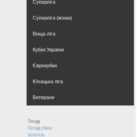
Суперліга
Суперліга (жінки)
Вища лiга
Кубок України
Єврокубки
Юнацька ліга
Ветерани
Погода
Погода у
Києві
вологість: