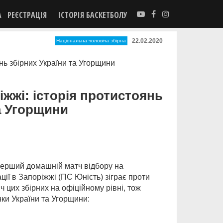
А
РЕЄСТРАЦІЯ
ІСТОРІЯ БАСКЕТБОЛУ
22.02.2020
Національна чоловіча збірна
іжжі: історія протистоянь
а Угорщини
 перший домашній матч відбору на
ції в Запоріжжі (ПС Юність) зіграє проти
іч цих збірних на офіційному рівні, тож
ки України та Угорщини: