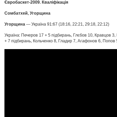
Євробаскет-2009. Кваліфікація
Сомбатхей, Угорщина
Угорщина
— Україна 91:67 (18:16, 22:21, 29:18, 22:12)
Україна: Печеров 17 + 5 підбирань, Глєбов 10, Кравцов 3
+ 7 підбирань, Кольченко 8, Гладир 7, Агафонов 6, Попов 