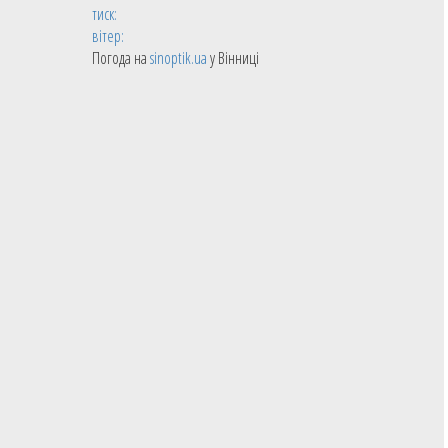
тиск:
вітер:
Погода на
sinoptik.ua
у Вінниці