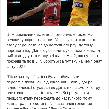
Втім, заключний матч першого раунду також має
велике турнірне значення. Усі результати першого
етапу переносяться до наступного раунду, тому
перемога над Данією дозволить українській команді
вийти до другого етапу з балансом 4-2, що суттєво
покращить позиції у боротьбі за путівку на чемпіонат
світу-2027.
"Після матчу з Грузією була робоча рутина —
переліт, відпочинок, відновлення. Хлопці добре
відновилися. Готуємося до Данії, вивчаємо їхню гру,
але головне — як зіграємо ми. Всі результати
першого етапу переходять до наступного, тому
кожна гра — як остання", — зазначив головний
тренер збірної України Айнарс Багатскіс.