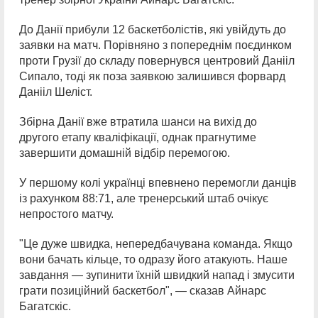
До Данії прибули 12 баскетболістів, які увійдуть до
заявки на матч. Порівняно з попереднім поєдинком
проти Грузії до складу повернувся центровий Данііл
Сипало, тоді як поза заявкою залишився форвард
Данііл Шеліст.
Збірна Данії вже втратила шанси на вихід до
другого етапу кваліфікації, однак прагнутиме
завершити домашній відбір перемогою.
У першому колі українці впевнено перемогли данців
із рахунком 88:71, але тренерський штаб очікує
непростого матчу.
"Це дуже швидка, непередбачувана команда. Якщо
вони бачать кільце, то одразу його атакують. Наше
завдання — зупинити їхній швидкий напад і змусити
грати позиційний баскетбол", — сказав Айнарс
Багатскіс.