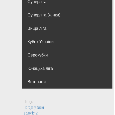
Суперліга
Суперліга (жінки)
Вища лiга
Кубок України
Єврокубки
Юнацька ліга
Ветерани
Погода
Погода у
Києві
вологість: