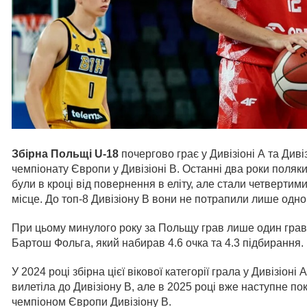
Збірна Польщі
U
-18
почергово грає у Дивізіоні А та Диві
чемпіонату Європи у Дивізіоні В. Останні два роки поляки 
були в кроці від повернення в еліту, але стали четверти
місце. До топ-8 Дивізіону В вони не потрапили лише одног
При цьому минулого року за Польщу грав лише один гра
Бартош Фольга, який набирав 4.6 очка та 4.3 підбирання.
У 2024 році збірна цієї вікової категорії грала у Дивізіоні
вилетіла до Дивізіону В, але в 2025 році вже наступне по
чемпіоном Європи Дивізіону В.