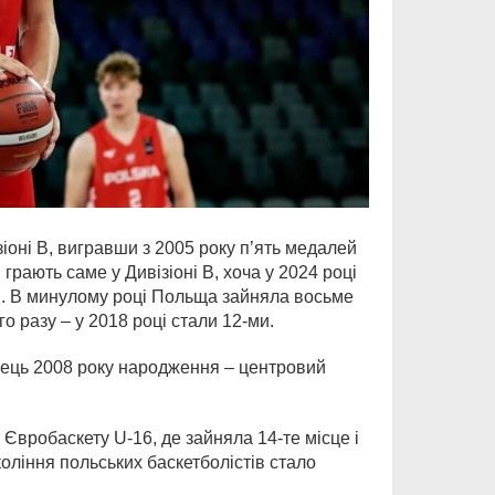
зіоні В, вигравши з 2005 року п’ять медалей
грають саме у Дивізіоні В, хоча у 2024 році
ми. В минулому році Польща зайняла восьме
о разу – у 2018 році стали 12-ми.
вець 2008 року народження – центровий
 А Євробаскету U-16, де зайняла 14-те місце і
коління польських баскетболістів стало