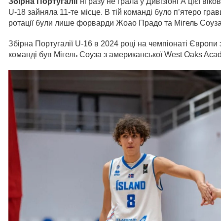
Збірна Португалії
ні разу не грала у Дивізіоні А цієї вік
U-18 зайняла 11-те місце. В тій команді було п’ятеро гр
ротації були лише форварди Жоао Прадо та Мігель Соуза
Збірна Португалії U-16 в 2024 році на чемпіонаті Європи 
команді був Мігель Соуза з американської West Oaks Acad