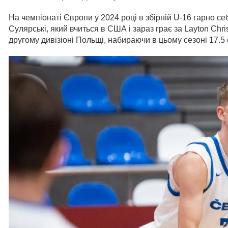
На чемпіонаті Європи у 2024 році в збірній U-16 гарно с
Сулярські, який вчиться в США і зараз грає за Layton Chri
другому дивізіоні Польщі, набираючи в цьому сезоні 17.5 