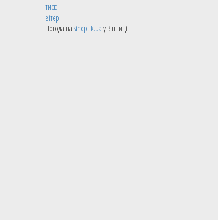
тиск:
вітер:
Погода на
sinoptik.ua
у Вінниці