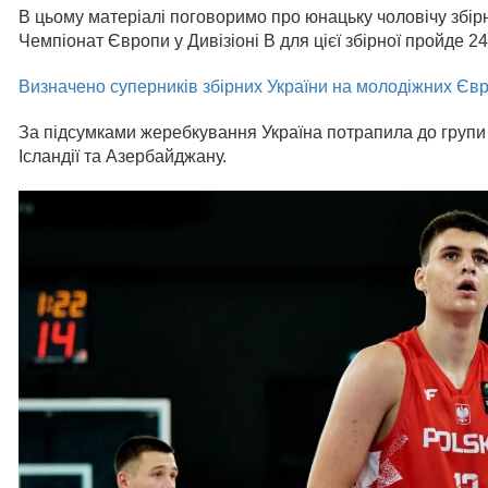
В цьому матеріалі поговоримо про юнацьку чоловічу збір
Чемпіонат Європи у Дивізіоні В для цієї збірної пройде 24
Визначено суперників збірних України на молодіжних Єв
За підсумками жеребкування Україна потрапила до групи В,
Ісландії та Азербайджану.