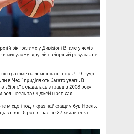
етій рік гратиме у Дивізіоні В, але у чехів
те в минулому (другий найгірший результат в
ною гратиме на чемпіонаті світу U-19, куди
рупи в Чехії приділяють багато уваги. В
 збірної складалась з гравців 2008 року
емюел Ноель та Онджей Паспіхал.
-те місце і тоді якраз найкращим був Ноель,
ь в свої 18 років грає по 22 хвилини за