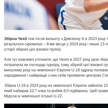
Збірна Чехії
теж після вильоту з Дивізіону А в 2023 році тр
результати скромніші – 8-ме місце у 2024 році і лише 13-
історії збірної цієї вікової групи).
Але тут важливо уточнити, що Чехія в 2027 році цією збір
потрапила як господар турніру, тому збірній цієї вікової г
минулому році на чемпіонаті Європи U-18 одразу половина
народження і найкраще з них себе проявили центрові С
Збірна U-16 в 2024 році на чемпіонаті Європи зайняла 15
який набирав 10.7 очка та робив 8.0 підбирань. Цей гравец
Мурсію в чемпіонаті Іспанії U-22.