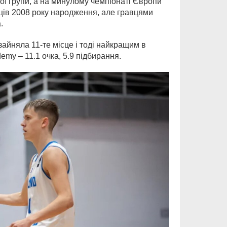
ової групи, а на минулому чемпіонаті Європи
авців 2008 року народження, але гравцями
.
зайняла 11-те місце і тоді найкращим в
emy – 11.1 очка, 5.9 підбирання.