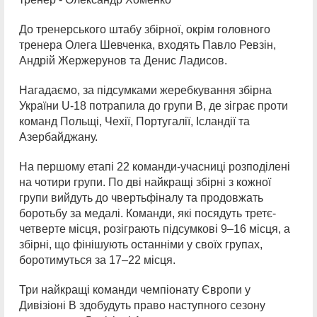
До тренерського штабу збірної, окрім головного
тренера Олега Шевченка, входять Павло Ревзін,
Андрій Жержерунов та Денис Ладисов.
Нагадаємо, за підсумками жеребкування збірна
України U-18 потрапила до групи В, де зіграє проти
команд Польщі, Чехії, Португалії, Ісландії та
Азербайджану.
На першому етапі 22 команди-учасниці розподілені
на чотири групи. По дві найкращі збірні з кожної
групи вийдуть до чвертьфіналу та продовжать
боротьбу за медалі. Команди, які посядуть третє-
четверте місця, розіграють підсумкові 9–16 місця, а
збірні, що фінішують останніми у своїх групах,
боротимуться за 17–22 місця.
Три найкращі команди чемпіонату Європи у
Дивізіоні В здобудуть право наступного сезону