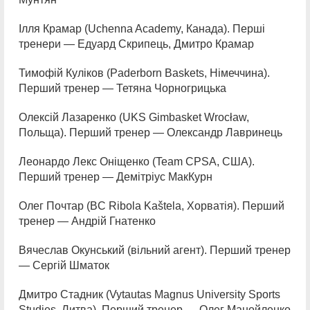
Ілля Крамар (Uchenna Academy, Канада). Перші
тренери — Едуард Скрипець, Дмитро Крамар
Тимофій Куліков (Paderborn Baskets, Німеччина).
Перший тренер — Тетяна Чорногрицька
Олексій Лазаренко (UKS Gimbasket Wrocław,
Польща). Перший тренер — Олександр Лавринець
Леонардо Лекс Оніщенко (Team CPSA, США).
Перший тренер — Демітріус МакКурн
Олег Почтар (BC Ribola Kaštela, Хорватія). Перший
тренер — Андрій Гнатенко
Вячеслав Окунський (вільний агент). Перший тренер
— Сергій Шматок
Дмитро Стадник (Vytautas Magnus University Sports
Studies, Литва). Перший тренер — Олег Манойленко