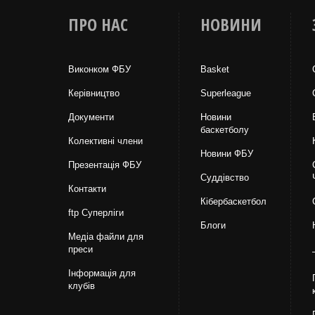
ПРО НАС
НОВИНИ
Виконком ФБУ
Basket
Керівництво
Superleague
Документи
Новини
баскетболу
Колективні члени
Новини ФБУ
Презентація ФБУ
Суддівство
Контакти
Кібербаскетбол
ftp Суперліги
Блоги
Медіа файли для
преси
Інформація для
клубів