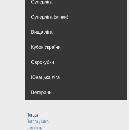
Суперліга
Суперліга (жінки)
Вища лiга
Кубок України
Єврокубки
Юнацька ліга
Ветерани
Погода
Погода у
Києві
вологість: