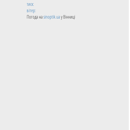
тиск:
вітер:
Погода на
sinoptik.ua
у Вінниці