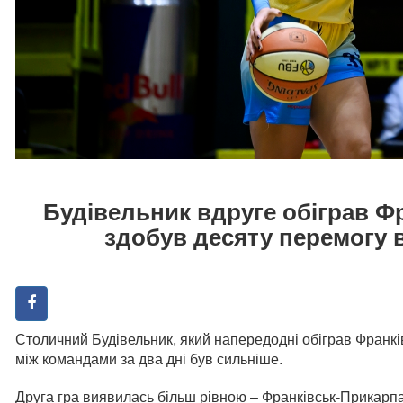
Будівельник вдруге обіграв Фр
здобув десяту перемогу в
Столичний Будівельник, який напередодні обіграв Франків
між командами за два дні був сильніше.
Друга гра виявилась більш рівною – Франківськ-Прикарпат