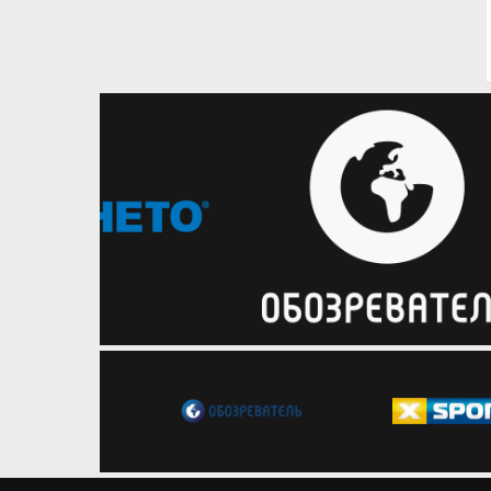
14.06.2026
Жіноча Суперліга
Будівельник зберіг в складі
капітана Віту Горобець
Столичний клуб оголосив про ще
одне підписання