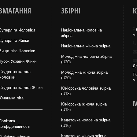
ЗМАГАННЯ
ЗБІРНІ
К
Суперліга Чоловіки
Національна чоловіча
м.
збірна
Суперліга Жінки
Національна жiноча збірна
Вища лiга Чоловіки
Молодіжна чоловіча збірна
Кубок України Жінки
(U20)
Дл
Студентська ліга
Молодіжна жіноча збірна
По
Чоловiки
(U20)
м.
Студентська ліга Жінки
Юніорська чоловіча збірна
(U18)
Юнацька ліга
М
Юніорська жіноча збірна
(U18)
Кадетська чоловіча збірна
Політика
(U16)
конфіденційності
Кадетська жіноча збірна
Публічна оферта