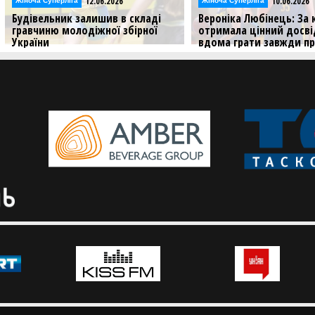
12.06.2026
10.06.2026
Жіноча Суперліга
Жіноча Суперліга
Будівельник залишив в складі
Вероніка Любінець: За
гравчиню молодіжної збірної
отримала цінний досві
України
вдома грати завжди п
Анастасія Любенська продовжить
Центрова Будівельника р
грати за Будівельник
чому вирішила повернут
України і приєднатися д
Суперліги