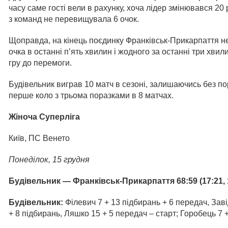
часу саме гості вели в рахунку, хоча лідер змінювався 20 
з команд не перевищувала 6 очок.
Щоправда, на кінець поєдинку Франківськ-Прикарпаття н
очка в останні п’ять хвилин і жодного за останні три хви
гру до перемоги.
Будівельник виграв 10 матч в сезоні, залишаючись без п
перше коло з трьома поразками в 8 матчах.
Жіноча Суперліга
Київ, ПС Венето
Понеділок, 15 грудня
Будівельник
— Франківськ-Прикарпаття
68:59 (17:21, 
Будівельник:
Філевич 7 + 13 підбирань + 6 передач, Заві
+ 8 підбирань, Ляшко 15 + 5 передач – старт; Горобець 7