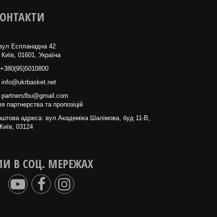
ОНТАКТИ
вул Еспланадна 42
 Київ, 01601, Україна
+380(95)5010800
info@ukrbasket.net
partnersfbu@gmail.com
я партнерства та пропозіцій
штова адреса: вул.Академіка Шалімова, буд 11-В,
Київ, 03124
И В СОЦ. МЕРЕЖАХ