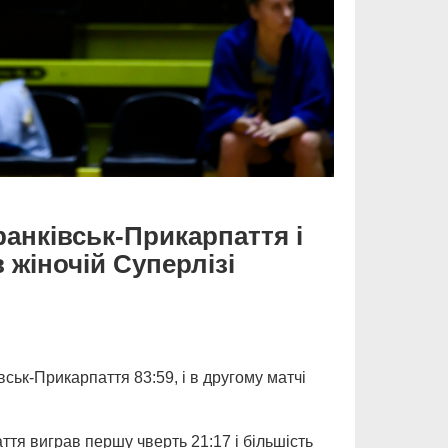
анківськ-Прикарпаття і
 жіночій Суперлізі
ськ-Прикарпаття 83:59, і в другому матчі
тя виграв першу чверть 21:17 і більшість