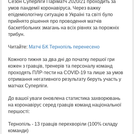
Сезон Суперліги Паріматч 2020/21 проходить за
умов пандемії коронавіруса. Через важку
епідеміологічну ситуацію в Україні та світі було
прийнято рішення про проводення матчів
баскетбольних змагань на всіх рівнях за порожніх
трибун.
Читайте:
Матчі БК Тернопіль перенесено
Кожного тижня за два дні до початку першої гри
кожен з гравців, тренерів та персоналу команд
проходять ПЛР-тести на COVID-19 та лише за умов
отримання негативного результату беруть участь у
матчах Суперліги.
До вашої уваги оновлена статистика захворювань
на коронавірус серед гравців команд національної
першості:
Тернопіль - 13 гравців перехворіли (100% складу
команди)