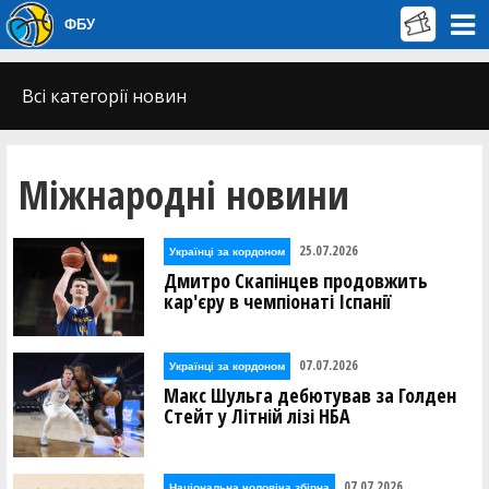
ФБУ
Всі категорії новин
Міжнародні новини
25.07.2026
Українці за кордоном
Дмитро Скапінцев продовжить
кар'єру в чемпіонаті Іспанії
07.07.2026
Українці за кордоном
Макс Шульга дебютував за Голден
Стейт у Літній лізі НБА
07.07.2026
Національна чоловіча збірна