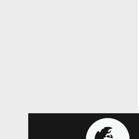
25.05.2026
24.0
ВЮБЛ – Юнаки
ВЮБЛ – Юнаки
ВЮБЛ серед юнаків 2013 року:
Фінал чотирьох
визначена символічна збірна
юнаків 2013 ро
сезону
БАСЛ переміг в 
чемпіоном
Кращим гравцем сезону став
Максим Романюк з команди
Господарі майда
Рівного
титул