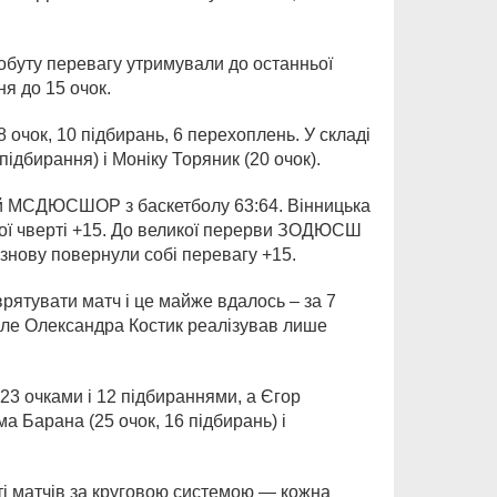
добуту перевагу утримували до останньої
ня до 15 очок.
чок, 10 підбирань, 6 перехоплень. У складі
ідбирання) і Моніку Торяник (20 очок).
й МСДЮСШОР з баскетболу 63:64. Вінницька
гої чверті +15. До великої перерви ЗОДЮСШ
і знову повернули собі перевагу +15.
ятувати матч і це майже вдалось – за 7
 але Олександра Костик реалізував лише
23 очками і 12 підбираннями, а Єгор
 Барана (25 очок, 16 підбирань) і
ті матчів за круговою системою — кожна