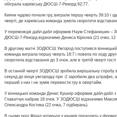
обіграла харківську ДЮСШ-7-Рекорд 92:77.
Кияни чудово почали гру, виграли першу чверть 39:10 і з
чверті, де харківська команда зуміла скоротити відставан
У переможців дабл-дабл оформив Наум Стефанишин – 38 о
ДЮСШ-7-Рекорд відзначимо Дениса Кірієнка (21 очко, 12 п
В другому матчі ЗОДЮСШ Ужгород поступився вінницькі
команда виграла першу чверть 18:7 і повела по ходу дру
скоротила відставання до 3 очок, але в третій чверті гост
В останній чверті ЗОДЮСШ зробила вирішальну спробу вр
секунд до кінця ужгородці при -2 заробили два штрафні,
перший з них і не зумів перевести гру в овертайм.
У вінницької команди Денис Кушнір оформив дабл-дабл з 
Главатчук набрав 18 очок. У ЗОДЮСШ відзначимо Максима
Олександра Костика (22 очка, 7 підбирань).
В цьому році Фінал чотирьох у юнаків проходить у форма