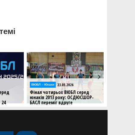
темі
23.05.2026
23.05.2026
 – Юнаки
Відео
л чотирьох ВЮБЛ серед
Фінал чотирьох ВЮБЛ серед
ів 2013 року: ОСДЮСШОР-
юнаків 2013 року:
 переміг вдруге
відеотрансляція матчів 23
травня
реду заключний ігровий день
Дивіться трансляцію матчів друг
ігрового дня Фіналу чотирьох
ВЮБЛ серед юнаків 2013 року