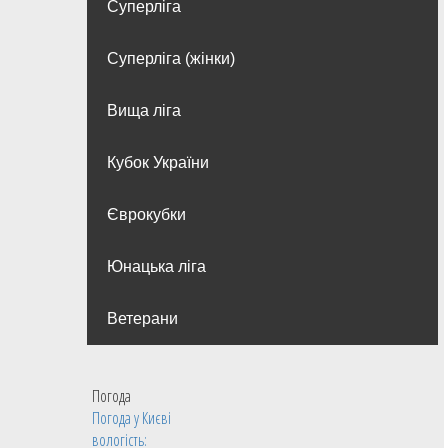
Суперліга
Суперліга (жінки)
Вища лiга
Кубок України
Єврокубки
Юнацька ліга
Ветерани
Погода
Погода у
Києві
вологість: