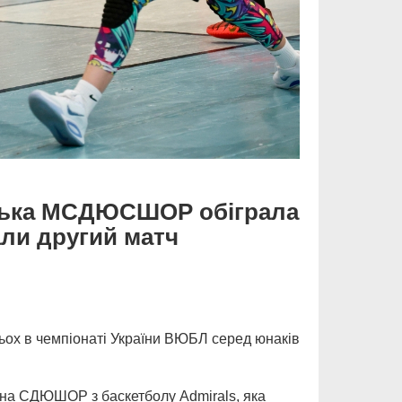
ицька МСДЮСШОР обіграла
ли другий матч
ьох в чемпіонаті України ВЮБЛ серед юнаків
чна СДЮШОР з баскетболу Admirals, яка