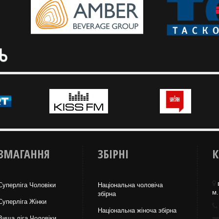
ЗМАГАННЯ
ЗБІРНІ
К
Суперліга Чоловіки
Національна чоловіча
м.
збірна
Суперліга Жінки
Національна жiноча збірна
Вища лiга Чоловіки