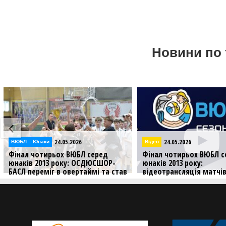
Новини по 
5.2026
24.05.2026
Відео
ВЮБЛ
 ВЮБЛ серед
Фінал чотирьох ВЮБЛ серед
Фіна
ку: ОСДЮСШОР-
юнаків 2013 року:
юнак
овертаймі та став
відеотрансляція матчів 24
БАСЛ
травня
Попе
нчику завоювали
Дивіться трансляцію матчів
третього ігрового дня Фіналу
чотирьох ВЮБЛ серед юнаків 2013
року