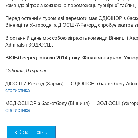
команда зіграє з кожною, а переможець турнірної таблиці
Перед останнім туром дві перемоги має СДЮШОР з баскет
Вінниці та Ужгорода, а ДЮСШ-7-Рекорд спробує завтра в
В останній день між собою зіграють команди Вінниці і Х
Admirals і ЗОДЮСШ.
ВЮБЛ серед юнаків 2014 року. Фінал чотирьох. Ужго
Субота,
9 травня
ДЮСШ-7-Рекорд (Харків) — СДЮШОР з баскетболу Admirals (
статистика
МСДЮСШОР з баскетболу (Вінниця) — ЗОДЮСШ (Ужгород) 64
статистика
Останні новини