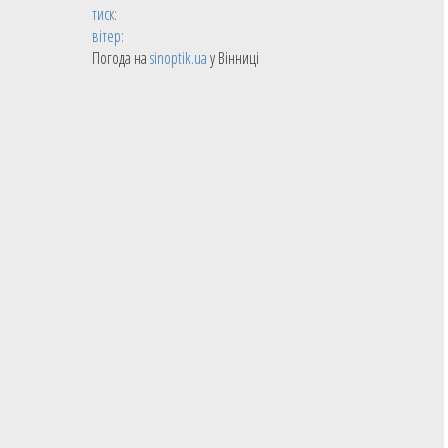
тиск:
вітер:
Погода на
sinoptik.ua
у Вінниці