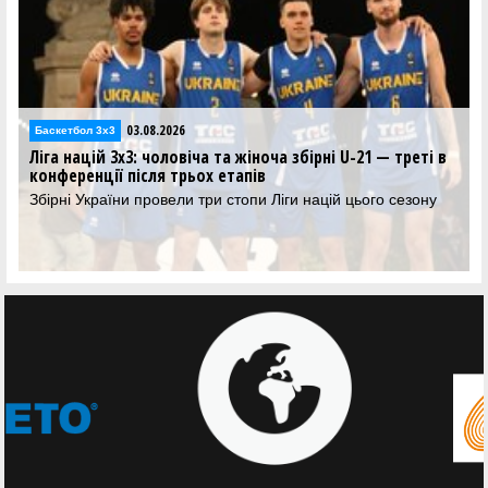
08.2026
02.08.2
Баскетбол 3х3
 чоловіча та жіноча збірні U-21 — треті в
Ліга націй 3х3: жін
сля трьох етапів
хлопці програли 
провели три стопи Ліги націй цього сезону
Результати матчів з
Лізі націй 3х3