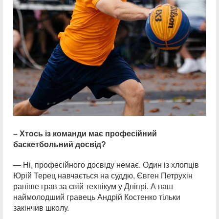
– Хтось із команди має професійний
баскетбольний досвід?
— Ні, професійного досвіду немає. Один із хлопців
Юрій Терец навчається на суддю, Євген Петрухін
раніше грав за свій технікум у Дніпрі. А наш
наймолодший гравець Андрій Костенко тільки
закінчив школу.