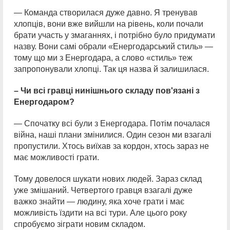
— Команда створилася дуже давно. Я тренував
хлопців, вони вже вийшли на рівень, коли почали
брати участь у змаганнях, і потрібно було придумати
назву. Вони самі обрали «Енергодарський стиль» —
тому що ми з Енергодара, а слово «стиль» теж
запропонували хлопці. Так ця назва й залишилася.
– Чи всі гравці нинішнього складу пов'язані з
Енергодаром?
— Спочатку всі були з Енергодара. Потім почалася
війна, наші плани змінилися. Один сезон ми взагалі
пропустили. Хтось виїхав за кордон, хтось зараз не
має можливості грати.
Тому довелося шукати нових людей. Зараз склад
уже змішаний. Четвертого гравця взагалі дуже
важко знайти — людину, яка хоче грати і має
можливість їздити на всі тури. Але цього року
спробуємо зіграти новим складом.