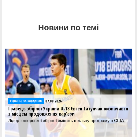
Новини по темі
25.07.2026
Українці за кордоном
 визначився
Дмитро Скапінцев продовжить кар'єру в чемпі
Іспанії
раму в США
Новачок Ліги Ендеса оголосив про підписання укра