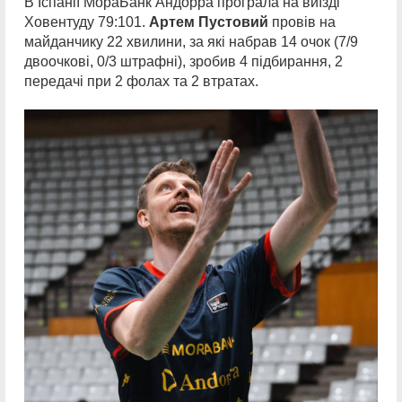
В Іспанії МораБанк Андорра програла на виїзді
Ховентуду 79:101.
Артем Пустовий
провів на
майданчику 22 хвилини, за які набрав 14 очок (7/9
двоочкові, 0/3 штрафні), зробив 4 підбирання, 2
передачі при 2 фолах та 2 втратах.