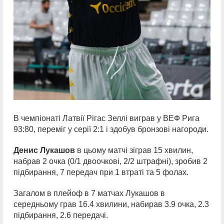
В чемпіонаті Латвії Рігас Зеллі виграв у ВЕФ Рига
93:80, переміг у серії 2:1 і здобув бронзові нагороди.
Денис Лукашов
в цьому матчі зіграв 15 хвилин,
набрав 2 очка (0/1 двоочкові, 2/2 штрафні), зробив 2
підбирання, 7 передач при 1 втраті та 5 фолах.
Загалом в плейоф в 7 матчах Лукашов в
середньому грав 16.4 хвилини, набирав 3.9 очка, 2.3
підбирання, 2.6 передачі.