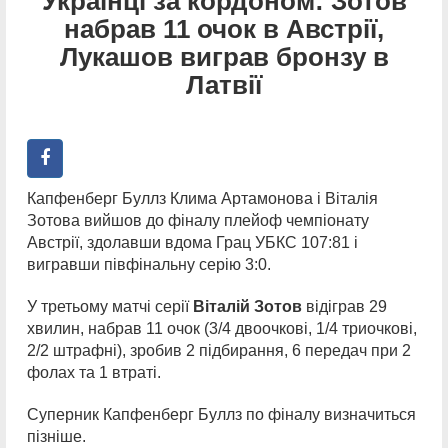
Українці за кордоном: Зотов
набрав 11 очок в Австрії,
Лукашов виграв бронзу в
Латвії
Капфенберг Буллз Клима Артамонова і Віталія
Зотова вийшов до фіналу плейоф чемпіонату
Австрії, здолавши вдома Грац УБКС 107:81 і
вигравши півфінальну серію 3:0.
У третьому матчі серії
Віталій Зотов
відіграв 29
хвилин, набрав 11 очок (3/4 двоочкові, 1/4 триочкові,
2/2 штрафні), зробив 2 підбирання, 6 передач при 2
фолах та 1 втраті.
Суперник Капфенберг Буллз по фіналу визначиться
пізніше.