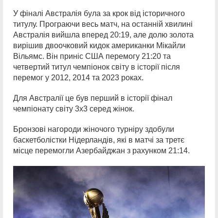
У фіналі Австралія була за крок від історичного
титулу. Програючи весь матч, на останній хвилині
Австралія вийшла вперед 20:19, але долю золота
вирішив двоочковий кидок американки Мікайли
Вільямс. Він приніс США перемогу 21:20 та
четвертий титул чемпіонок світу в історії після
перемог у 2012, 2014 та 2023 роках.
Для Австралії це був перший в історії фінал
чемпіонату світу 3х3 серед жінок.
Бронзові нагороди жіночого турніру здобули
баскетболістки Нідерландів, які в матчі за третє
місце перемогли Азербайджан з рахунком 21:14.