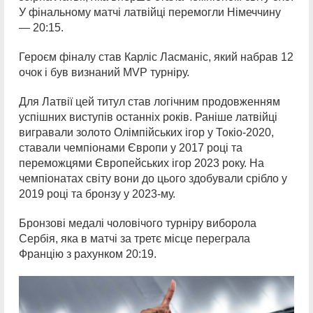
У фінальному матчі латвійці перемогли Німеччину
— 20:15.
Героєм фіналу став Карліс Ласманіс, який набрав 12
очок і був визнаний MVP турніру.
Для Латвії цей титул став логічним продовженням
успішних виступів останніх років. Раніше латвійці
вигравали золото Олімпійських ігор у Токіо-2020,
ставали чемпіонами Європи у 2017 році та
переможцями Європейських ігор 2023 року. На
чемпіонатах світу вони до цього здобували срібло у
2019 році та бронзу у 2023-му.
Бронзові медалі чоловічого турніру виборола
Сербія, яка в матчі за третє місце переграла
Францію з рахунком 20:19.