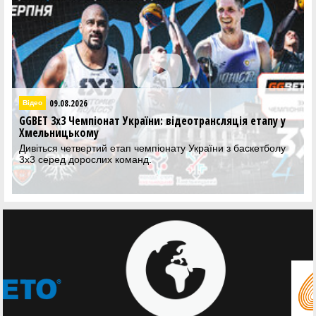
08.08.2
Баскетбол 3х3
іонат України: відеотрансляція етапу у
Команда Полісся 
у
етап чемпіонату У
тий етап чемпіонату України з баскетболу
Житомирська коман
слих команд.
категоріях