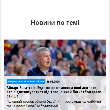
Новини по темі
06.08.2026
льна чоловіча збірна
Національна 
 Багатскіс: Будемо розставляти нові акценти,
Збірна Гр
дштовхуватися від того, в який баскетбол грали
проти Укра
Суперник У
контрольні
ий тренер збірної України — про склад на майбутні
роти Греції та Чорногорії