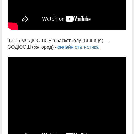
13:15 МСДЮСШОР з баскетболу (Вінниця) —
ЗОДЮСШ (Ужгород) -
онлайн статистика