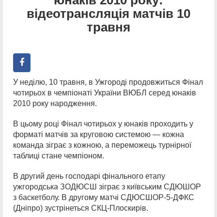
відеотрансляція матчів 10
травня
У неділю, 10 травня, в Ужгороді продовжиться Фінал
чотирьох в чемпіонаті України ВЮБЛ серед юнаків
2010 року народження.
В цьому році Фінал чотирьох у юнаків проходить у
форматі матчів за круговою системою — кожна
команда зіграє з кожною, а переможець турнірної
таблиці стане чемпіоном.
В другий день господарі фінального етапу
ужгородська ЗОДЮСШ зіграє з київським СДЮШОР
з баскетболу. В другому матчі СДЮСШОР-5-ДФКС
(Дніпро) зустрінеться СКЦ-Плоскирів.