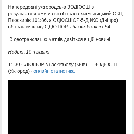
Напередодні ужгородська ЗОДЮСШ в
результативному матчі обіграла хмельницький СКЦ-
Плоскирів 101:86, а СДЮСШОР-5-ДФКС (Дніпро)
обіграв київську СДЮШОР з баскетболу 57:54.
Відеотрансляцію матчів дивіться в цій новині:
Неділя,
10 травня
15:30 СДЮШОР з баскетболу (Київ) — ЗОДЮСШ
(Ужгород) -
онлайн статистика