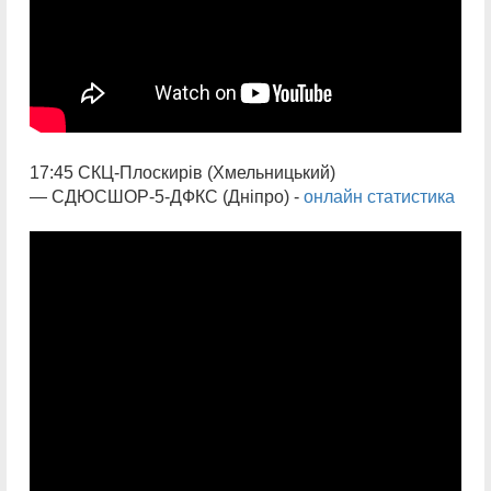
17:45 СКЦ-Плоскирів (Хмельницький)
— СДЮСШОР-5-ДФКС (Дніпро) -
онлайн статистика