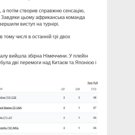
, а потім створив справжню сенсацію,
9). Завдяки цьому африканська команда
авершили виступ на турнірі.
 тому числі в останній грі двох
налу вийшла збірна Німеччини. У плейін
обула дві перемоги над Китаєм та Японією і