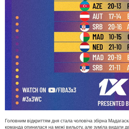
Головним відкриттям дня стала чоловіча збірна Мадагаска
команда опинилася на межі вильоту, але зуміла видати дв