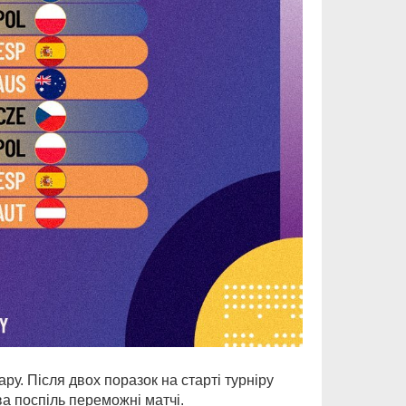
ру. Після двох поразок на старті турніру
а поспіль переможні матчі.