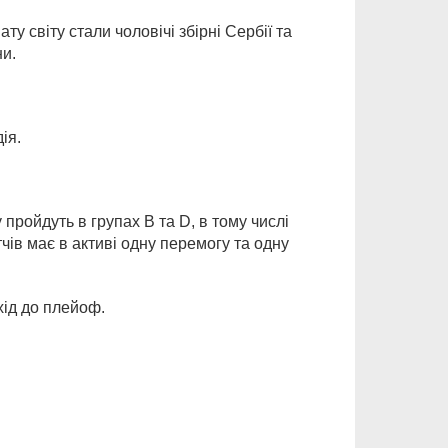
 світу стали чоловічі збірні Сербії та
ни.
ія.
 пройдуть в групах В та D, в тому числі
тчів має в активі одну перемогу та одну
хід до плейоф.