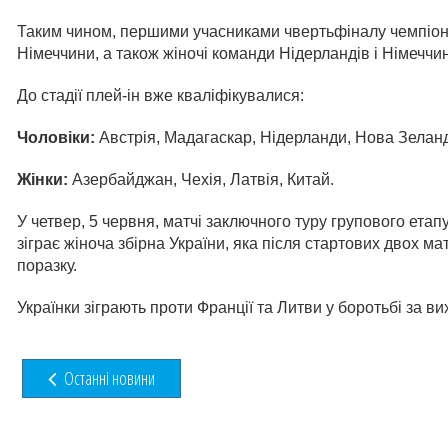
Таким чином, першими учасниками чвертьфіналу чемпіонату
Німеччини, а також жіночі команди Нідерландів і Німеччи
До стадії плей-ін вже кваліфікувалися:
Чоловіки:
Австрія, Мадагаскар, Нідерланди, Нова Зеланд
Жінки:
Азербайджан, Чехія, Латвія, Китай.
У четвер, 5 червня, матчі заключного туру групового етапу
зіграє жіноча збірна України, яка після стартових двох ма
поразку.
Українки зіграють проти Франції та Литви у боротьбі за ви
Останні новини