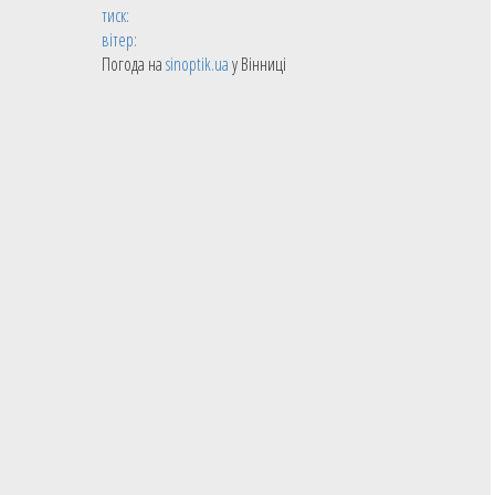
тиск:
вітер:
Погода на
sinoptik.ua
у Вінниці