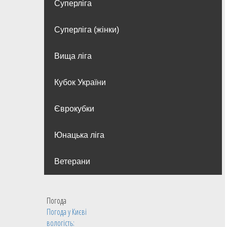
Суперліга
Суперліга (жінки)
Вища лiга
Кубок України
Єврокубки
Юнацька ліга
Ветерани
Погода
Погода у
Києві
вологість: