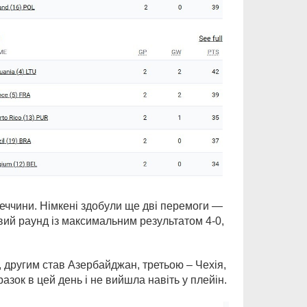
еччини. Німкені здобули ще дві перемоги —
овий раунд із максимальним результатом 4-0,
, другим став Азербайджан, третьою – Чехія,
азок в цей день і не вийшла навіть у плейін.