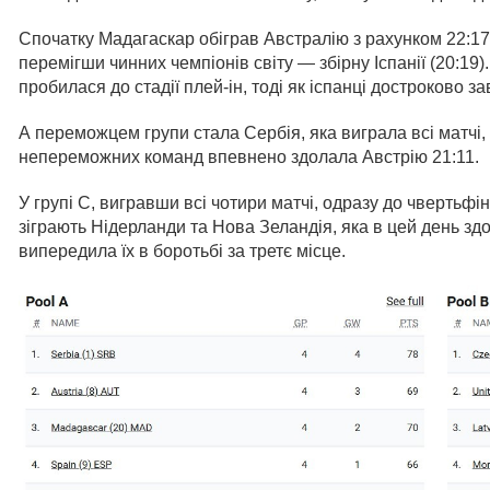
Спочатку Мадагаскар обіграв Австралію з рахунком 22:17
перемігши чинних чемпіонів світу — збірну Іспанії (20:1
пробилася до стадії плей-ін, тоді як іспанці достроково з
А переможцем групи стала Сербія, яка виграла всі матчі, в
непереможних команд впевнено здолала Австрію 21:11.
У групі С, вигравши всі чотири матчі, одразу до чвертьфі
зіграють Нідерланди та Нова Зеландія, яка в цей день зд
випередила їх в боротьбі за третє місце.