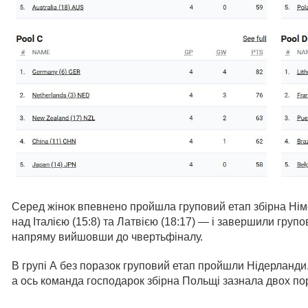
Серед жінок впевнено пройшла груповий етап збірна Нім
над Італією (15:8) та Латвією (18:17) — і завершили груп
напряму вийшовши до чвертьфіналу.
В групі А без поразок груповий етап пройшли Нідерланди
а ось команда господарок збірна Польщі зазнала двох пор