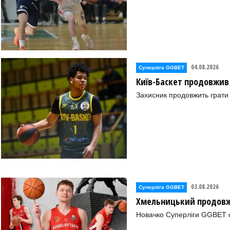
04.08.2026
Суперліга GGBET
Київ-Баскет продовжив
Захисник продовжить грати 
03.08.2026
Суперліга GGBET
Хмельницький продовж
Новачко Суперліги GGBET о