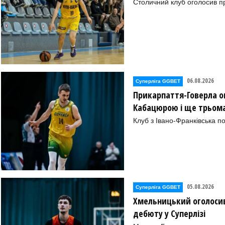
Столичний клуб оголосив п
06.08.2026
Суперліга GGBET
Прикарпаття-Говерла ог
Кабацюрою і ще трьом
Клуб з Івано-Франківська п
05.08.2026
Суперліга GGBET
Хмельницький оголосив
дебюту у Суперлізі