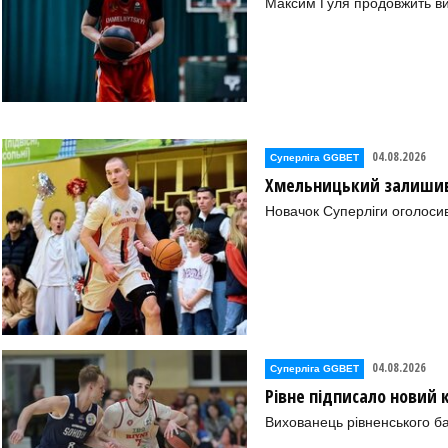
Максим Гуля продовжить в
04.08.2026
Суперліга GGBET
Хмельницький залишив 
Новачок Суперліги оголоси
04.08.2026
Суперліга GGBET
Рівне підписало новий
Вихованець рівненського ба