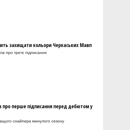
ить захищати кольори Черкаських Мавп
ла про третє підписання
 про перше підписання перед дебютом у
ращого снайпера минулого сезону