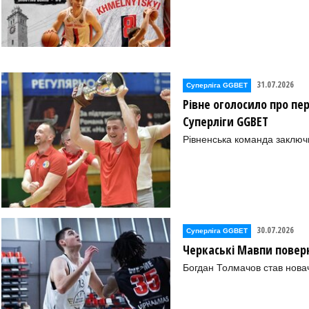
31.07.2026
Суперліга GGBET
Рівне оголосило про пе
Суперліги GGBET
Рівненська команда заключ
30.07.2026
Суперліга GGBET
Черкаські Мавпи повер
Богдан Толмачов став нова