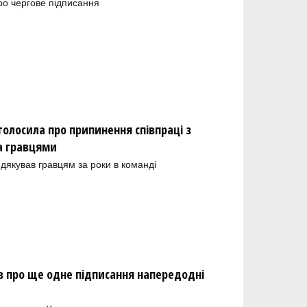
ро чергове підписання
олосила про припинення співпраці з
а гравцями
одякував гравцям за роки в команді
 про ще одне підписання напередодні