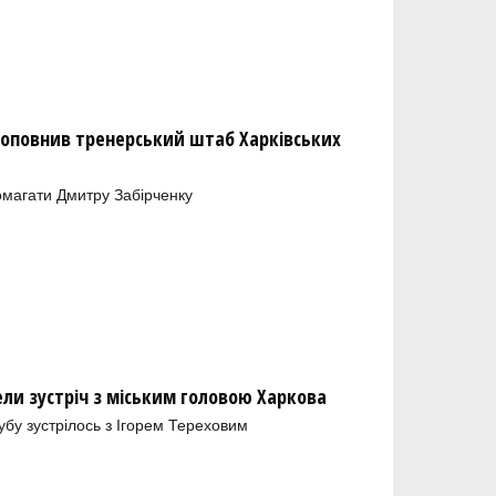
оповнив тренерський штаб Харківських
магати Дмитру Забірченку
ели зустріч з міським головою Харкова
лубу зустрілось з Ігорем Тереховим