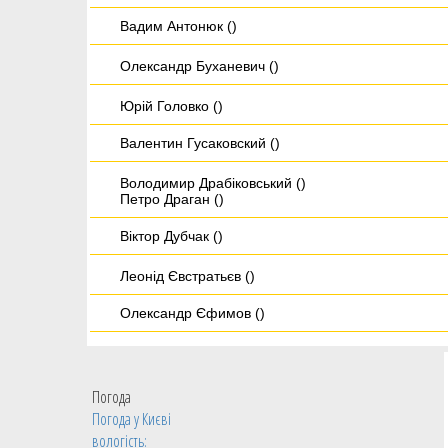
Вадим Антонюк ()
Олександр Буханевич ()
Юрій Головко ()
Валентин Гусаковский ()
Володимир Драбіковський ()
Петро Драган ()
Віктор Дубчак ()
Леонід Євстратьєв ()
Олександр Єфимов ()
Василь Зозуля ()
Олександр Іванов ()
Погода
Погода у
Києві
Інна Іванова ()
вологість: