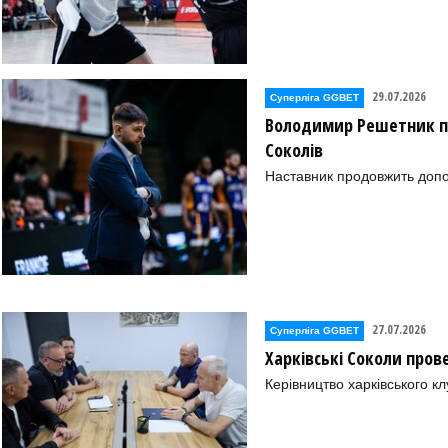
29.07.2026
Суперліга GGBET
Володимир Решетник п
Соколів
Наставник продовжить допо
27.07.2026
Суперліга GGBET
Харківські Соколи пров
Керівництво харківського к