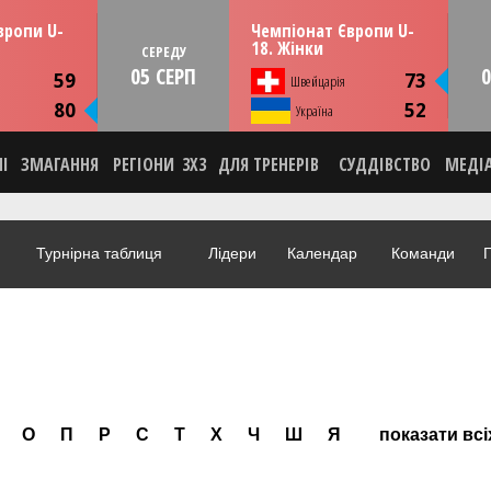
13:30
13:30
рпня
СЕРЕДУ
05 серпня
вропи U-
Чемпіонат Європи U-
мунія
Тулча, Румунія
18. Жінки
СЕРЕДУ
05 СЕРП
0
ИКА
СТАТИСТИКА
59
73
Швейцарія
НА
НОВИНА
80
52
О
Україна
ВІДЕО
НІ
ЗМАГАННЯ
РЕГІОНИ
3X3
ДЛЯ ТРЕНЕРІВ
СУДДІВСТВО
МЕДІ
Турнірна таблиця
Лідери
Календар
Команди
Г
О
П
Р
С
Т
Х
Ч
Ш
Я
показати всі