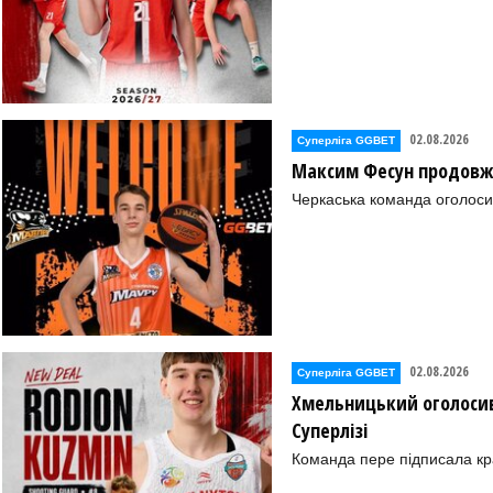
02.08.2026
Суперліга GGBET
Максим Фесун продовж
Черкаська команда оголоси
02.08.2026
Суперліга GGBET
Хмельницький оголосив
Суперлізі
Команда пере підписала к