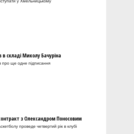
иступати у Хмельницькому
в складі Миколу Бачуріна
в про ще одне підписання
 контракт з Олександром Поносовим
скетболу проведе четвертий рік в клубі