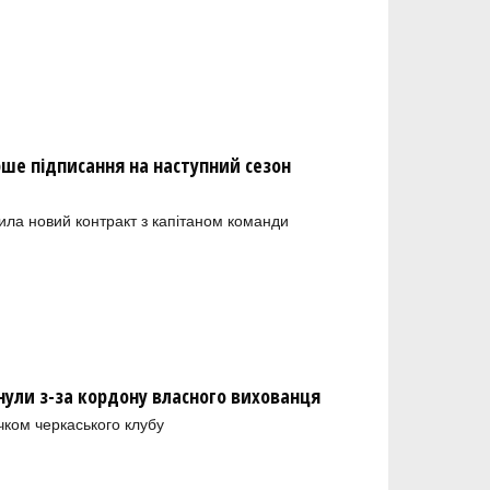
рше підписання на наступний сезон
ила новий контракт з капітаном команди
нули з-за кордону власного вихованця
чком черкаського клубу