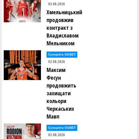
Ілля Гущин (FIVETEAM_ACD (Київ))
03.08.2026
Хмельницький
Микола Давиденко (ЛОКОМОТИВ (Київ))
продовжив
контракт з
Тимофій Дацик (PLAYMAKER-2 (AL KYIV))
Владиславом
Мельником
Артем Демідов (ЛОКОМОТИВ (Київ))
Суперліга GGBET
02.08.2026
Дмитро Демський (БК "FREEDOM UA" (Київ))
Максим
Фесун
Андрій Джерелюк (ADMIRALS (AL KYIV))
продовжить
захищати
Андрій Дідусенко (СДЮШОР З БАСКЕТБОЛУ (Київ) 10)
кольори
Черкаських
Остап Дмитрук (ХИЖАКИ (Київ))
Мавп
Тимофій Добровольський (AVANGARD 09 (Київ))
Суперліга GGBET
02.08.2026
Артем Долот (ЛОКОМОТИВ (Київ))