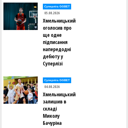
Суперліга GGBET
Павло Буренко (БК "FREEDOM UA" (Київ))
05.08.2026
Хмельницький
Анна Ваврик (FIVETEAM_ACD (Київ))
оголосив про
ще одне
Артем Вакуленко (БК "FREEDOM UA" (Київ))
підписання
напередодні
Денис Вансович (ХИЖАКИ (Київ))
дебюту у
Суперлізі
Іван Васьковський (ADMIRALS (AL KYIV))
Артем Вербицький (PLAYMAKER-2 (AL KYIV))
Суперліга GGBET
04.08.2026
Андрій Винага (ЛОКОМОТИВ (Київ))
Хмельницький
залишив в
Максим Вишневецький (AVANGARD 09 (Київ))
складі
Миколу
Родіон Войтко (AVANGARD 09 (Київ))
Бачуріна