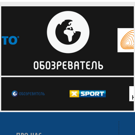
Шамиль Полтавець (ADMIRALS (AL KYIV))
Максим Поляков (ХИЖАКИ (Київ))
Філіпп Поповенко (ЛОКОМОТИВ (Київ))
Роман Потєєв (БК "FREEDOM UA" (Київ))
Михайло Пустовий (ADMIRALS (AL KYIV))
Максим Пустовіт (ADMIRALS (AL KYIV))
Артем Радченко (СДЮШОР З БАСКЕТБОЛУ (Київ) 10)
Владислав Рафальський (AVANGARD 09 (Київ))
Ярослав Робейко (FIVETEAM_ACD (Київ))