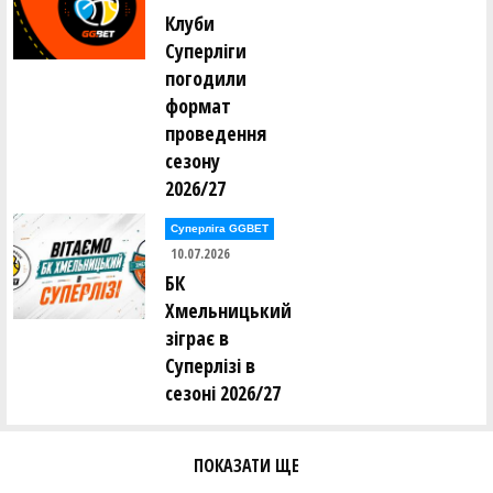
Клуби
Дмитро Паньков (ХИЖАКИ (Київ))
Суперліги
погодили
Микола Пархомчук (FIVETEAM_ACD (Київ))
формат
проведення
Артем Патлатий (FIVETEAM_ACD (Київ))
сезону
2026/27
Стефан Петраковський (AVANGARD 09 (Київ))
Суперліга GGBET
Богдан Півторак (FIVETEAM_ACD (Київ))
10.07.2026
БК
Кирило Плескун (PLAYMAKER-2 (AL KYIV))
Хмельницький
зіграє в
Денис Плинга (ADMIRALS (AL KYIV))
Суперлізі в
сезоні 2026/27
Іван Поліщук (ЛОКОМОТИВ (Київ))
Тимур Поліщук (ХИЖАКИ (Київ))
ПОКАЗАТИ ЩЕ