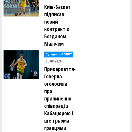
Київ-Баскет
Артем Безсудний (ХИЖАКИ (Київ))
підписав
новий
Ілля Бєлов (ADMIRALS (AL KYIV))
контракт з
Богданом
Максим Біда (СДЮШОР З БАСКЕТБОЛУ (Київ) 10)
Малічем
Єгор Біленко (ХИЖАКИ (Київ))
Суперліга GGBET
06.08.2026
Прикарпаття-
Павло Біленчук (ЛОКОМОТИВ (Київ))
Говерла
оголосила
Роман Білий (PLAYMAKER-2 (AL KYIV))
про
Володимир Бобошко (ХИЖАКИ (Київ))
припинення
співпраці з
Родіон Бойко (СДЮШОР З БАСКЕТБОЛУ (Київ) 10)
Кабацюрою і
ще трьома
Олексій Бондар (ADMIRALS (AL KYIV))
гравцями