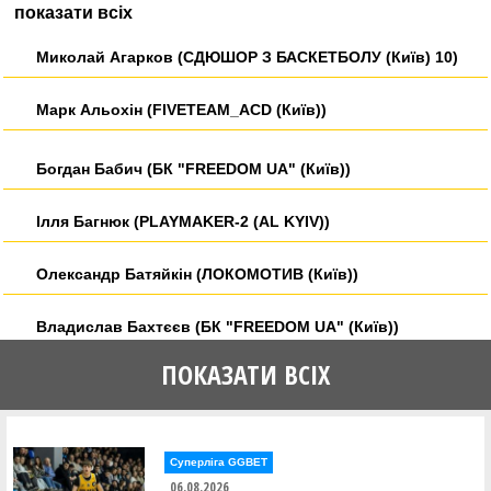
показати всіх
Миколай Агарков (СДЮШОР З БАСКЕТБОЛУ (Київ) 10)
Марк Альохін (FIVETEAM_ACD (Київ))
Богдан Бабич (БК "FREEDOM UA" (Київ))
Ілля Багнюк (PLAYMAKER-2 (AL KYIV))
Олександр Батяйкін (ЛОКОМОТИВ (Київ))
Владислав Бахтєєв (БК "FREEDOM UA" (Київ))
ПОКАЗАТИ ВСІХ
Арсеній Бевза (FIVETEAM_ACD (Київ))
Іван Безверхий (FIVETEAM_ACD (Київ))
Суперліга GGBET
Георгій Беззубцев (AVANGARD 09 (Київ))
06.08.2026