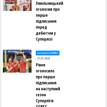
Хмельницький
оголосив про
Олександр Дяченко (FIVETEAM_ACD (Київ))
перше
підписання
Іван Житлов (AVANGARD 09 (Київ))
перед
дебютом у
Ярослав Звягольський (PLAYMAKER-2 (AL KYIV))
Суперлізі
Анатолій Здор (БК "FREEDOM UA" (Київ))
Суперліга GGBET
31.07.2026
Владислав Зіньков (ADMIRALS (AL KYIV))
Рівне
оголосило
Артем Іщенко (FIVETEAM_ACD (Київ))
про перше
підписання
Єгор Калашніков (PLAYMAKER-2 (AL KYIV))
на наступний
сезон
Валентин Карпізін (AVANGARD 09 (Київ))
Суперліги
GGBET