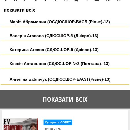
показати всіх
Марія Абрамович (ОСДЮСШОР-БАСЛ (Рівне)-13)
Валерія Агапова (СДЮСШОР-5 (Дніпро)-13)
Катерина Агєєва (СДЮСШОР-5 (Дніпро)-13)
Ксенія Антарьова (СДЮСШОР №2 (Полтава)- 13)
Ангеліна Бабійчук (ОСДЮСШОР-БАСЛ (Рівне)-13)
Ніколь Беспалова (ЧОДЮСШ-Академія "ЧЕ БАСКЕТ"
ПОКАЗАТИ ВСІХ
(Чернівці)-13)
Софія Білоконь (КІВС (Львів)-13)
Суперліга GGBET
Поліна Білостоцька (СДЮСШОР №2 (Полтава)- 13)
09.08.2026