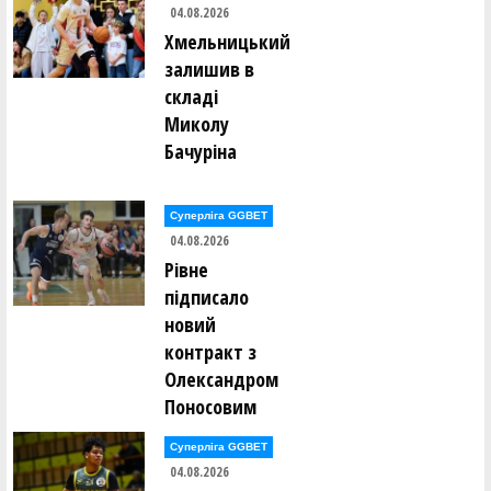
ОБЛАСТІ-«SPORT STARS», ЄЗУПІЛЬСЬКИЙ ЛІЦЕЙ-13)
04.08.2026
Хмельницький
Марта Заславська (КІВС (Львів)-13)
залишив в
складі
Олександра Засморжук (ОСДЮСШОР-БАСЛ (Рівне)-13)
Миколу
Бачуріна
Уляна Захожа (ДЮСШ КОСТОПІЛЬ ПРО_БАСКЕТ
(Костопіль)-13)
Суперліга GGBET
Анастасія Зелінська (ЗБІРНА ІВАНО-ФРАНКІВСЬКОЇ
04.08.2026
ОБЛАСТІ-«SPORT STARS», ЄЗУПІЛЬСЬКИЙ ЛІЦЕЙ-13)
Рівне
підписало
Олександра Зрянина (СДЮСШОР-5 (Дніпро)-13)
новий
контракт з
Уляна Іванець (КІВС (Львів)-13)
Олександром
Поносовим
Діана Івасишин (ЗБІРНА ІВАНО-ФРАНКІВСЬКОЇ
ОБЛАСТІ-«SPORT STARS», ЄЗУПІЛЬСЬКИЙ ЛІЦЕЙ-13)
Суперліга GGBET
04.08.2026
Аріна Ісак (ДЮСШ "ВЕДМЕДІ"(Нововолинськ)-13)