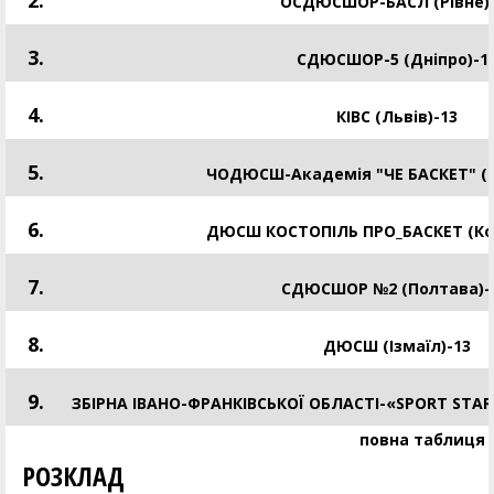
2.
ОСДЮСШОР-БАСЛ (Рівне)-
3.
СДЮСШОР-5 (Дніпро)-1
4.
КІВС (Львів)-13
5.
ЧОДЮСШ-Академія "ЧЕ БАСКЕТ" (Ч
6.
ДЮСШ КОСТОПІЛЬ ПРО_БАСКЕТ (Кос
7.
СДЮСШОР №2 (Полтава)- 
8.
ДЮСШ (Ізмаїл)-13
9.
ЗБІРНА ІВАНО-ФРАНКІВСЬКОЇ ОБЛАСТІ-«SPORT STAR
повна таблиця
РОЗКЛАД