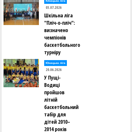
Юнацька ліга
05.07.2026
Шкільна ліга
"Пліч-о-пліч":
визначено
чемпіонів
баскетбольного
турніру
Юнацька ліга
20.06.2026
У Пущі-
Водиці
пройшов
літній
баскетбольний
табір для
дітей 2010–
2014 років