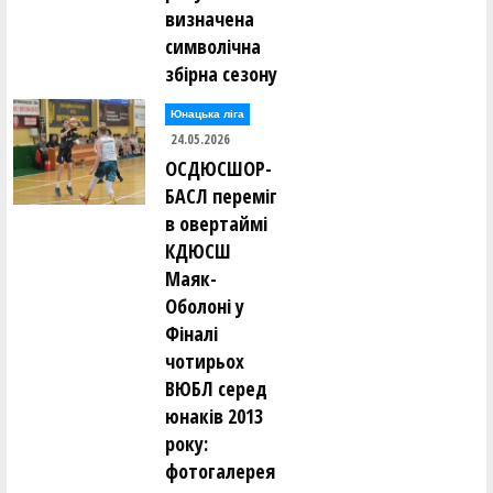
визначена
символічна
збірна сезону
Юнацька ліга
24.05.2026
ОСДЮСШОР-
БАСЛ переміг
в овертаймі
КДЮСШ
Маяк-
Оболоні у
Фіналі
чотирьох
ВЮБЛ серед
юнаків 2013
року:
фотогалерея