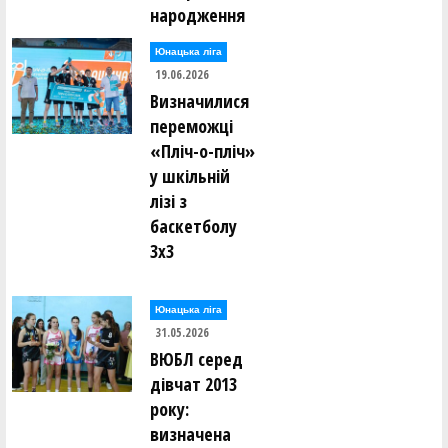
народження
Юнацька ліга
19.06.2026
Визначилися
переможці
«Пліч-о-пліч»
у шкільній
лізі з
баскетболу
3х3
Юнацька ліга
31.05.2026
ВЮБЛ серед
дівчат 2013
року:
визначена