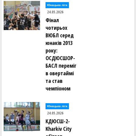
Юнацька ліга
24.05.2026
Фінал
чотирьох
ВЮБЛ серед
юнаків 2013
року:
ОСДЮСШОР-
БАСЛ переміг
в овертаймі
та став
чемпіоном
Юнацька ліга
24.05.2026
КДЮСШ-2-
Kharkiv City