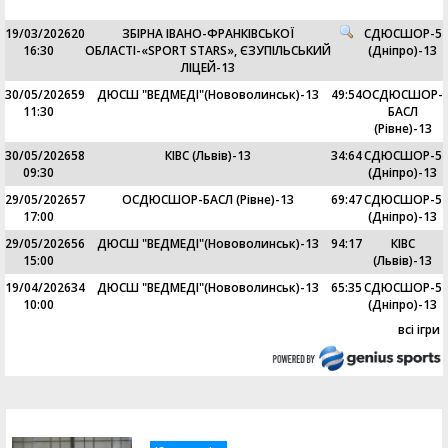
19/03/2026
20
ЗБІРНА ІВАНО-ФРАНКІВСЬКОЇ
СДЮСШОР-5
16:30
ОБЛАСТІ-«SPORT STARS», ЄЗУПІЛЬСЬКИЙ
(Дніпро)-13
ЛІЦЕЙ-13
30/05/2026
59
ДЮСШ "ВЕДМЕДІ"(Нововолинськ)-13
49
:
54
ОСДЮСШОР-
11:30
БАСЛ
(Рівне)-13
30/05/2026
58
КІВС (Львів)-13
34
:
64
СДЮСШОР-5
09:30
(Дніпро)-13
29/05/2026
57
ОСДЮСШОР-БАСЛ (Рівне)-13
69
:
47
СДЮСШОР-5
17:00
(Дніпро)-13
29/05/2026
56
ДЮСШ "ВЕДМЕДІ"(Нововолинськ)-13
94
:
17
КІВС
15:00
(Львів)-13
19/04/2026
34
ДЮСШ "ВЕДМЕДІ"(Нововолинськ)-13
65
:
35
СДЮСШОР-5
10:00
(Дніпро)-13
всі ігри