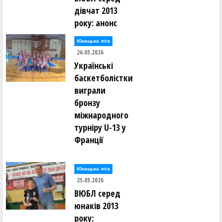
дівчат 2013
року: анонс
Юнацька ліга
26.05.2026
Українські
баскетболістки
виграли
бронзу
міжнародного
турніру U-13 у
Франції
Юнацька ліга
25.05.2026
ВЮБЛ серед
юнаків 2013
року: