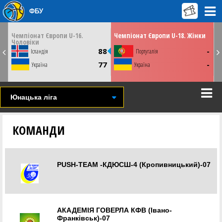
ФБУ
ОК
СЕРЕДУ
ЧЕТВЕР
05 серпня
06 серпня
0
13:30
22:00
и
Чемпіонат Європи U-16.
Чемпіонат Європи U-18. Жінки
Ч
Чоловіки
Ч
Тулча, Румунія
Скоп'є, Пів. Македонія
3
88
-
Ісландія
Португалія
СТАТИСТИКА
СТАТИСТИКА
НОВИНА
НОВИНА
2
77
-
Україна
Україна
ВІДЕО
ВІДЕО
Юнацька ліга
КОМАНДИ
PUSH-TEAM -КДЮСШ-4 (Кропивницький)-07
Кропивницький
АКАДЕМІЯ ГОВЕРЛА КФВ (Івано-
Франківськ)-07