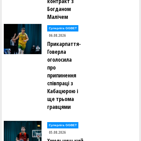
контракт з
Богданом
Малічем
Суперліга GGBET
06.08.2026
Прикарпаття-
Говерла
оголосила
про
припинення
співпраці з
Кабацюрою і
ще трьома
гравцями
Суперліга GGBET
05.08.2026
Хмельницький