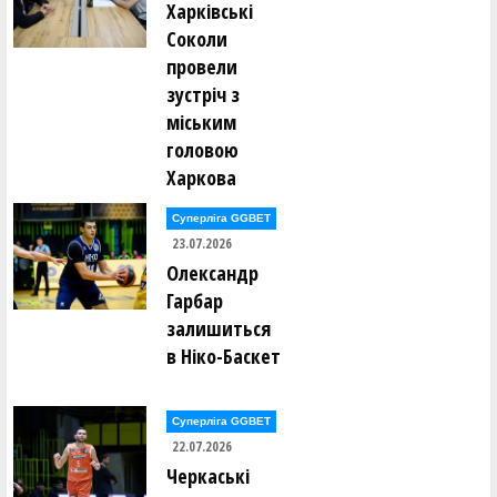
Харківські
Соколи
провели
зустріч з
міським
головою
Харкова
Суперліга GGBET
23.07.2026
Олександр
Гарбар
залишиться
в Ніко-Баскет
Суперліга GGBET
22.07.2026
Черкаські