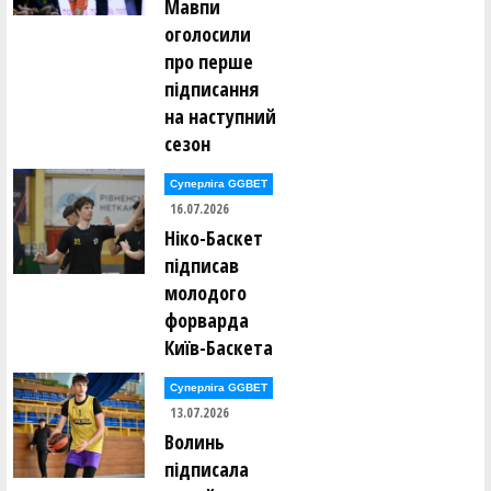
Мавпи
оголосили
про перше
підписання
на наступний
сезон
Суперліга GGBET
16.07.2026
Ніко-Баскет
підписав
молодого
форварда
Київ-Баскета
Суперліга GGBET
13.07.2026
Волинь
підписала