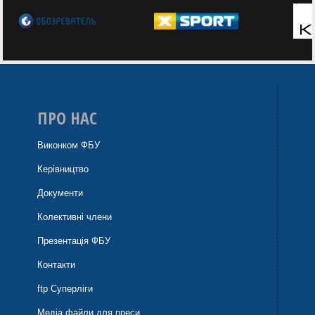
ПРО НАС
Виконком ФБУ
Керівництво
Документи
Колективні члени
Презентація ФБУ
Контакти
ftp Суперліги
Медіа файли для преси