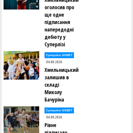
оголосив про
ще одне
підписання
напередодні
дебюту у
Суперлізі
Суперліга GGBET
04.08.2026
Хмельницький
залишив в
складі
Миколу
Бачуріна
Суперліга GGBET
04.08.2026
Рівне
підписало