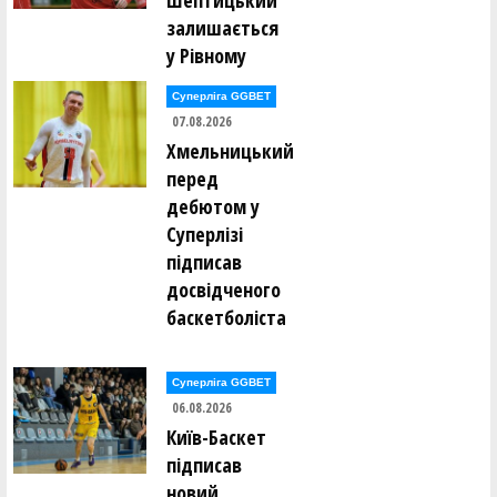
Шептицький
залишається
у Рівному
Суперліга GGBET
07.08.2026
Хмельницький
перед
дебютом у
Суперлізі
підписав
досвідченого
баскетболіста
Суперліга GGBET
06.08.2026
Київ-Баскет
підписав
новий