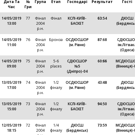
Дата Та
№
Група
Етап
Господарі
Результат
Гості
Час
Гри
14/05/2019
77
Фінал
Фінал
КСЛІ-КИЇВ-
:
54
ДЮСШ
63
13:00
2004
БАСКЕТ
(Бердянсь
р.н.
14/05/2019
76
Фінал
Бронза
ОСДЮСШОР
:
68
СДЮСШО
87
11:00
2004
(м. Рівне)
ім.Літвак
р.н.
(Одеса)
14/05/2019
75
Фінал
5-6
СДЮСШОР
60
:
МСДЮСШ
66
09:00
2004
places
№5
(Вінниця)-
р.н.
(Дніпро)-04
13/05/2019
74
Фінал
1/2
ОСДЮСШОР
43
:
ДЮСШ
48
17:00
2004
фіналу
(м. Рівне)
(Бердянсь
р.н.
13/05/2019
73
Фінал
1/2
КСЛІ-КИЇВ-
:
50
СДЮСШО
94
15:00
2004
фіналу
БАСКЕТ
ім.Літвак
р.н.
(Одеса)
12/05/2019
72
Фінал
1/4
ДЮСШ
:
59
МСДЮСШ
73
18:15
2004
фіналу
(Бердянськ)
(Вінниця)-