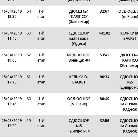
16/04/2019
64
1-й
ДЮСШ №1
32
:
ОСДЮСШ
67
13:30
етап
"КАЛІПСО"
(м. Рівне
(Житомир)
16/04/2019
63
1-й
СДЮСШОР
44
:
КСЛІ-КИЇВ
101
11:45
етап
ім.Літвака
БАСКЕТ
(Одеса)
15/04/2019
62
1-й
МСДЮСШОР
:
42
ДЮСШ №
53
19:00
етап
(Вінниця)-04
"КАЛІПСО
(Житоми
15/04/2019
61
1-й
КСЛІ-КИЇВ-
:
34
СДЮСШО
86
17:15
етап
БАСКЕТ
№5
(Дніпро)-
15/04/2019
60
1-й
ОСДЮСШОР
:
40
СДЮСШО
86
13:45
етап
(м. Рівне)
ім.Літвак
(Одеса)
29/03/2019
59
1-й
СДЮСШОР
32
:
СДЮСШО
56
13:30
етап
№5
ім.Літвак
(Дніпро)-04
(Одеса)