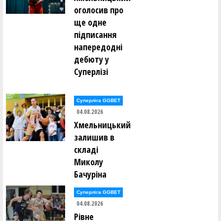
оголосив про
ще одне
підписання
напередодні
дебюту у
Суперлізі
Суперліга GGBET
04.08.2026
Хмельницький
залишив в
складі
Миколу
Бачуріна
Суперліга GGBET
04.08.2026
Рівне