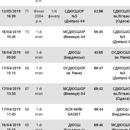
р.н.
12/05/2019
71
Фінал
1/4
СДЮСШОР
62
:
СДЮСШО
98
16:30
2004
фіналу
№5
ім.Літвак
р.н.
(Дніпро)-04
(Одеса)
18/04/2019
70
1-й
МСДЮСШОР
:
45
СДЮСШО
55
10:45
етап
(Вінниця)-04
№5
(Дніпро)-
18/04/2019
69
1-й
ДЮСШ
43
:
ОСДЮСШ
65
09:00
етап
(Бердянськ)
(м. Рівне
17/04/2019
68
1-й
ОСДЮСШОР
:
47
СДЮСШО
80
15:15
етап
(м. Рівне)
№5
(Дніпро)-
17/04/2019
67
1-й
МСДЮСШОР
:
42
СДЮСШО
69
13:30
етап
(Вінниця)-04
ім.Літвак
(Одеса)
17/04/2019
66
1-й
КСЛІ-КИЇВ-
:
44
ДЮСШ
49
11:45
етап
БАСКЕТ
(Бердянсь
16/04/2019
65
1-й
ДЮСШ
:
46
МСДЮСШ
69
15:15
етап
(Бердянськ)
(Вінниця)-