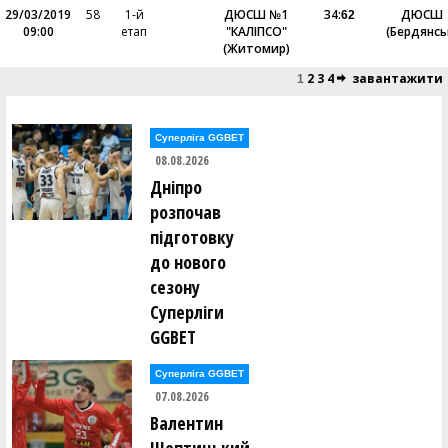
29/03/2019
58
1-й
ДЮСШ №1
34
:
ДЮСШ
62
09:00
етап
"КАЛІПСО"
(Бердянсь
(Житомир)
2
3
4
завантажити
1
Суперліга GGBET
08.08.2026
Дніпро
розпочав
підготовку
до нового
сезону
Суперліги
GGBET
Суперліга GGBET
07.08.2026
Валентин