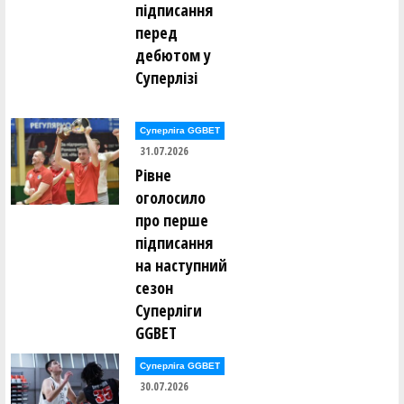
підписання
перед
дебютом у
Суперлізі
Суперліга GGBET
31.07.2026
Рівне
оголосило
про перше
підписання
на наступний
сезон
Суперліги
GGBET
Суперліга GGBET
30.07.2026