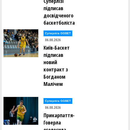
Суперлізі
підписав
досвідченого
баскетболіста
Суперліга GGBET
06.08.2026
Київ-Баскет
підписав
новий
контракт з
Богданом
Малічем
Суперліга GGBET
06.08.2026
Прикарпаття-
Говерла
оголосила