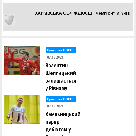
ХАРКІВСЬКА ОБЛ./КДЮСШ "Чемпіон" м.Київ
Харків
Суперліга GGBET
07.08.2026
Валентин
Шептицький
залишається
у Рівному
Суперліга GGBET
07.08.2026
Хмельницький
перед
дебютом у