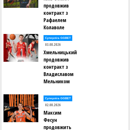
продовжив
контракт з
Рафаелем
Колаволе
Суперліга GGBET
03.08.2026
Хмельницький
продовжив
контракт з
Владиславом
Мельником
Суперліга GGBET
02.08.2026
Максим
Фесун
продовжить