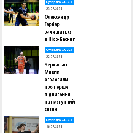
Суперліга GGBET
23.07.2026
Олександр
Гарбар
залишиться
в Ніко-Баскет
Суперліга GGBET
22.07.2026
Черкаські
Мавпи
оголосили
про перше
підписання
на наступний
сезон
Суперліга GGBET
16.07.2026