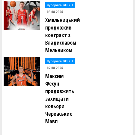
Суперліга GGBET
03.08.2026
Хмельницький
продовжив
контракт з
Владиславом
Мельником
Суперліга GGBET
02.08.2026
Максим
Фесун
продовжить
захищати
кольори
Черкаських
Мавп