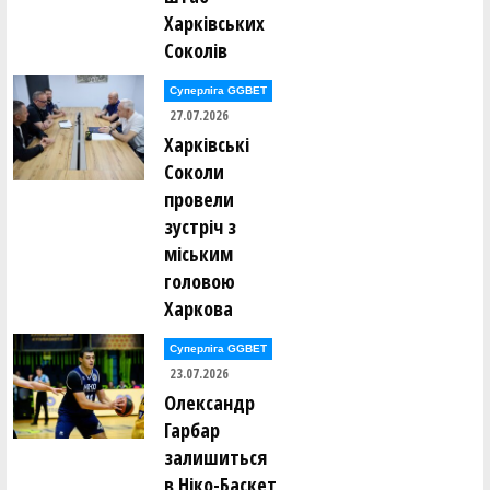
Харківських
Соколів
Суперліга GGBET
27.07.2026
Харківські
Соколи
провели
зустріч з
міським
головою
Харкова
Суперліга GGBET
23.07.2026
Олександр
Гарбар
залишиться
в Ніко-Баскет