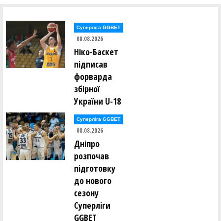
Суперліга GGBET
08.08.2026
Ніко-Баскет
підписав
форварда
збірної
України U-18
Суперліга GGBET
08.08.2026
Дніпро
розпочав
підготовку
до нового
сезону
Суперліги
GGBET