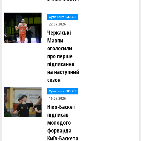
Суперліга GGBET
22.07.2026
Черкаські
Мавпи
оголосили
про перше
підписання
на наступний
сезон
Суперліга GGBET
16.07.2026
Ніко-Баскет
підписав
молодого
форварда
Київ-Баскета