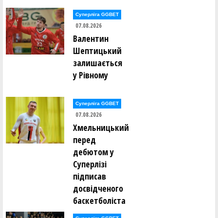
Суперліга GGBET
07.08.2026
Валентин
Шептицький
залишається
у Рівному
Суперліга GGBET
07.08.2026
Хмельницький
перед
дебютом у
Суперлізі
підписав
досвідченого
баскетболіста