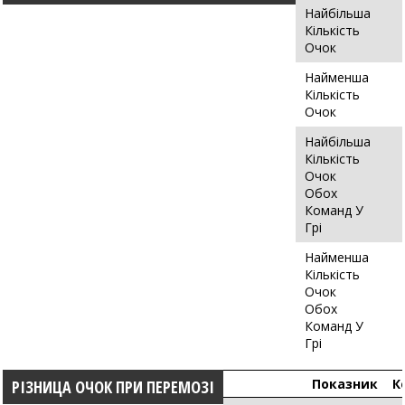
Найбільша
Кількість
Очок
Найменша
Кількість
Очок
Найбільша
Кількість
Очок
Обох
Команд У
Грі
Найменша
Кількість
Очок
Обох
Команд У
Грі
Показник
К
РІЗНИЦА ОЧОК ПРИ ПЕРЕМОЗІ