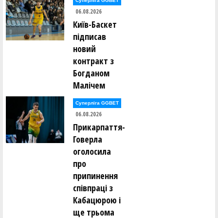
Суперліга GGBET
06.08.2026
Київ-Баскет
підписав
новий
контракт з
Богданом
Малічем
Суперліга GGBET
06.08.2026
Прикарпаття-
Говерла
оголосила
про
припинення
співпраці з
Кабацюрою і
ще трьома