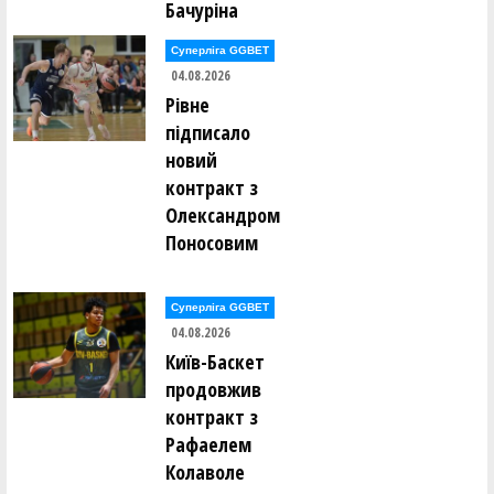
Бачуріна
Суперліга GGBET
04.08.2026
Рівне
підписало
новий
контракт з
Олександром
Поносовим
Суперліга GGBET
04.08.2026
Київ-Баскет
продовжив
контракт з
Рафаелем
Колаволе