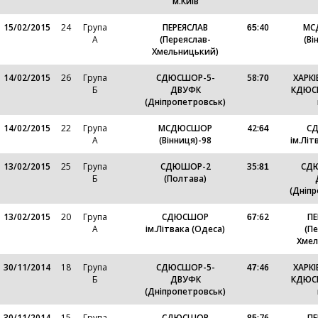
м.Київ
15/02/2015
24
Група
ПЕРЕЯСЛАВ
:
40
МС
65
А
(Переяслав-
(Ві
Хмельницький)
14/02/2015
26
Група
СДЮСШОР-5-
58
:
ХАРКІ
70
Б
ДВУФК
КДЮСШ
(Дніпропетровськ)
14/02/2015
22
Група
МСДЮСШОР
42
:
С
64
А
(Вінниця)-98
ім.Літ
13/02/2015
25
Група
СДЮШОР-2
35
:
СД
81
Б
(Полтава)
(Дніп
13/02/2015
20
Група
СДЮСШОР
:
62
ПЕ
67
А
ім.Літвака (Одеса)
(П
Хмел
30/11/2014
18
Група
СДЮСШОР-5-
:
46
ХАРКІ
47
Б
ДВУФК
КДЮСШ
(Дніпропетровськ)
30/11/2014
15
Група
СДЮСШОР
:
76
ПЕ