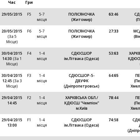
Час
Гри
29/05/2015
F5
5-7
ПОЛІСЯНОЧКА
:
46
СД
63
місця
(Житомир)
(
20/05/2015
F6
5-7
ПОЛІСЯНОЧКА
27
:
МС
33
(За 5
місця
(Житомир)
(Ві
Місце)
30/04/2015
F4
1-4
СДЮСШОР
53
:
ХАРКІ
63
14:30
(За 1
місця
ім.Літвака (Одеса)
КДЮСШ
Місце)
30/04/2015
F3
1-4
СДЮСШОР-5-
64
:
ПЕ
65
12:45
(За 3
місця
ДВУФК
(П
Місце)
(Дніпропетровськ)
Хмел
29/04/2015
F2
1-4
ХАРКІВСЬКА ОБЛ./
:
44
ПЕ
78
14:45
місця
КДЮСШ "Чемпіон"
(П
м.Київ
Хмел
29/04/2015
F1
1-4
СДЮСШОР
:
58
СД
74
13:00
місця
ім.Літвака (Одеса)
(Дніп