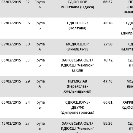
08/03/2015
32
Група
СДЮСШОР
:
62
ПЕ
66
А
ім.Літвака (Одеса)
(П
Хмел
07/03/2015
36
Група
СДЮШОР-2
48
:
СД
78
Б
(Полтава)
(Дніп
07/03/2015
30
Група
МСДЮСШОР
27
:
С
58
А
(Вінниця)-98
ім.Літ
06/03/2015
35
Група
ХАРКІВСЬКА ОБЛ./
:
42
СД
76
Б
КДЮСШ "Чемпіон"
(
м.Київ
06/03/2015
29
Група
ПЕРЕЯСЛАВ
:
40
МС
47
А
(Переяслав-
(Ві
Хмельницький)
05/03/2015
34
Група
СДЮСШОР-5-
60
:
ХАРКІ
61
Б
ДВУФК
КДЮСШ
(Дніпропетровськ)
15/02/2015
27
Група
ХАРКІВСЬКА ОБЛ./
:
36
СД
55
Б
КДЮСШ "Чемпіон"
(