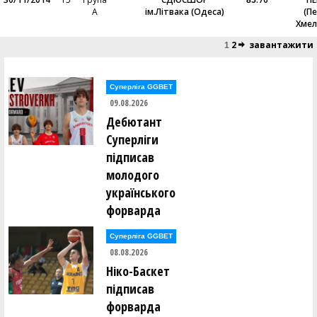
85
А
ім.Літвака (Одеса)
(П
Хмел
2
завантажити
1
Суперліга GGBET
09.08.2026
Дебютант
Суперліги
підписав
молодого
українського
форварда
Суперліга GGBET
08.08.2026
Ніко-Баскет
підписав
форварда