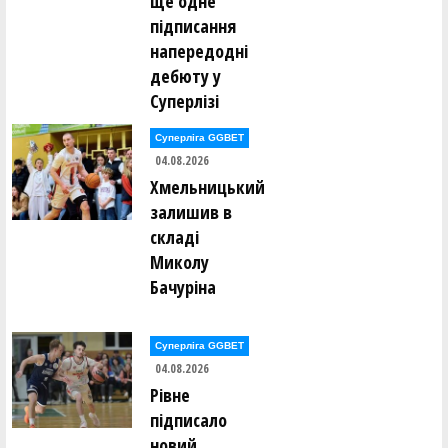
ще одне
підписання
напередодні
дебюту у
Суперлізі
Суперліга GGBET
04.08.2026
Хмельницький
залишив в
складі
Миколу
Бачуріна
Суперліга GGBET
04.08.2026
Рівне
підписало
новий