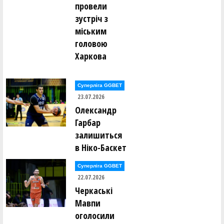
провели
зустріч з
міським
головою
Харкова
Суперліга GGBET
23.07.2026
Олександр
Гарбар
залишиться
в Ніко-Баскет
Суперліга GGBET
22.07.2026
Черкаські
Мавпи
оголосили