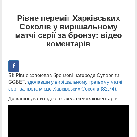
Рівне переміг Харківських
Соколів у вирішальному
матчі серії за бронзу: відео
коментарів
БК Рівне завоював бронзові нагороди Суперліги
GGBET,
здолавши у вирішальному третьому матчі
серії за третє місце Харківських Соколів (82:74).
До вашої уваги відео післяматчевих коментарів: