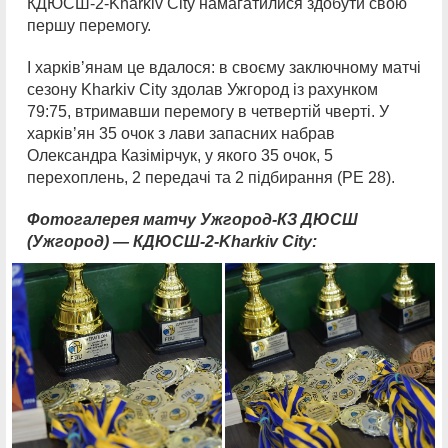
КДЮСШ-2-Kharkiv City намагатилися здобути свою
першу перемогу.
І харківʼянам це вдалося: в своєму заключному матчі
сезону Kharkiv City здолав Ужгород із рахунком
79:75, втримавши перемогу в четвертій чверті. У
харківʼян 35 очок з лави запасних набрав
Олександра Казімірчук, у якого 35 очок, 5
перехоплень, 2 передачі та 2 підбирання (РЕ 28).
Фотогалерея матчу Ужгород-КЗ ДЮСШ
(Ужгород) — КДЮСШ-2-Kharkiv City: